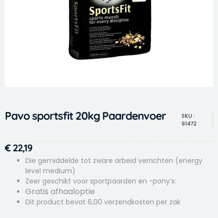
Pavo sportsfit 20kg Paardenvoer
SKU :
91472
€
22,19
Die gemiddelde tot zware arbeid verrichten (energy
level medium)
Zeer geschikt voor sportpaarden en -pony’s:
Gratis afhaaloptie
Dit product bevat 6,00 verzendkosten per zak