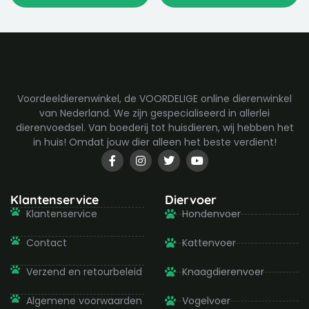
Voordeeldierenwinkel, de VOORDELIGE online dierenwinkel
van Nederland. We zijn gespecialiseerd in allerlei
dierenvoedsel. Van boederij tot huisdieren, wij hebben het
in huis! Omdat jouw dier alleen het beste verdient!
F
I
T
Y
a
n
w
o
c
s
i
u
e
t
t
t
b
a
t
u
Klantenservice
Diervoer
o
g
e
b
Klantenservice
Hondenvoer
o
r
r
e
k
a
-
m
Contact
Kattenvoer
f
Verzend en retourbeleid
Knaagdierenvoer
Algemene voorwaarden
Vogelvoer