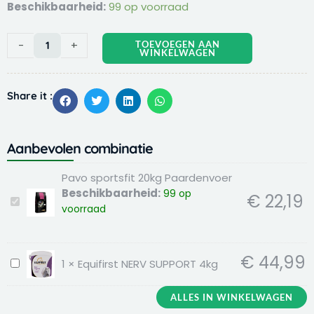
Pavo
Beschikbaarheid:
99 op voorraad
sportsfit
20kg
-
+
TOEVOEGEN AAN
Paardenvoer
WINKELWAGEN
aantal
Share it :
Aanbevolen combinatie
Pavo sportsfit 20kg Paardenvoer
Beschikbaarheid:
99 op
€
22,19
Pavo
voorraad
sportsfit
20kg
Paardenvoer
€
44,99
1
×
Equifirst NERV SUPPORT 4kg
Equifirst
NERV
SUPPORT
ALLES IN WINKELWAGEN
4kg