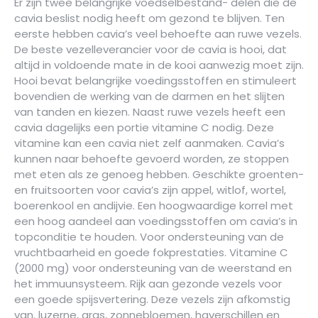
Er zijn twee belangrijke voedselbestand- delen die de
cavia beslist nodig heeft om gezond te blijven. Ten
eerste hebben cavia’s veel behoefte aan ruwe vezels.
De beste vezelleverancier voor de cavia is hooi, dat
altijd in voldoende mate in de kooi aanwezig moet zijn.
Hooi bevat belangrijke voedingsstoffen en stimuleert
bovendien de werking van de darmen en het slijten
van tanden en kiezen. Naast ruwe vezels heeft een
cavia dagelijks een portie vitamine C nodig. Deze
vitamine kan een cavia niet zelf aanmaken. Cavia’s
kunnen naar behoefte gevoerd worden, ze stoppen
met eten als ze genoeg hebben. Geschikte groenten-
en fruitsoorten voor cavia’s zijn appel, witlof, wortel,
boerenkool en andijvie. Een hoogwaardige korrel met
een hoog aandeel aan voedingsstoffen om cavia’s in
topconditie te houden. Voor ondersteuning van de
vruchtbaarheid en goede fokprestaties. Vitamine C
(2000 mg) voor ondersteuning van de weerstand en
het immuunsysteem. Rijk aan gezonde vezels voor
een goede spijsvertering. Deze vezels zijn afkomstig
van. luzerne, gras, zonnebloemen, haverschillen en