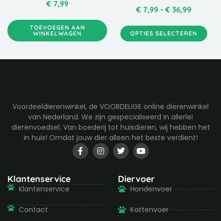
optie
€
7,99
€
7,99
-
€
36,99
kan
gekozen
TOEVOEGEN AAN
WINKELWAGEN
OPTIES SELECTEREN
worden
op
de
productpagina
Voordeeldierenwinkel, de VOORDELIGE online dierenwinkel
van Nederland. We zijn gespecialiseerd in allerlei
dierenvoedsel. Van boederij tot huisdieren, wij hebben het
in huis! Omdat jouw dier alleen het beste verdient!
F
I
T
Y
a
n
w
o
c
s
i
u
e
t
t
t
b
a
t
u
Klantenservice
Diervoer
o
g
e
b
Klantenservice
Hondenvoer
o
r
r
e
k
a
-
m
Contact
Kattenvoer
f