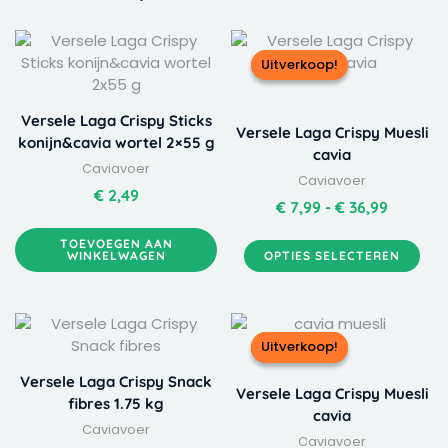
Dit
Prijskla
product
€ 7,99
Uitverkoop!
Uitverkoop!
heeft
tot
meerdere
€ 36,99
Versele Laga Crispy Sticks
variaties.
Versele Laga Crispy Muesli
konijn&cavia wortel 2×55 g
Deze
cavia
Caviavoer
optie
Caviavoer
kan
€
2,49
€
7,99
-
€
36,99
gekozen
worden
TOEVOEGEN AAN
WINKELWAGEN
OPTIES SELECTEREN
op
de
productpagina
Dit
Prijskla
product
€ 7,99
Uitverkoop!
Uitverkoop!
heeft
tot
Versele Laga Crispy Snack
meerdere
€ 36,99
Versele Laga Crispy Muesli
fibres 1.75 kg
variaties.
cavia
Caviavoer
Deze
Caviavoer