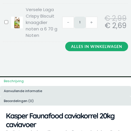
aantal
hooi
Versele Laga
2,5kg
Crispy Biscuit
€
2,99
knaagdier
-
+
Versele
€
2,69
noten a 6 70 g
Laga
Noten
Crispy
Biscuit
ALLES IN WINKELWAGEN
knaagdier
noten
a
6
70
g
Beschrijving
Noten
Aanvullende informatie
Beoordelingen (0)
Kasper Faunafood caviakorrel 20kg
caviavoer