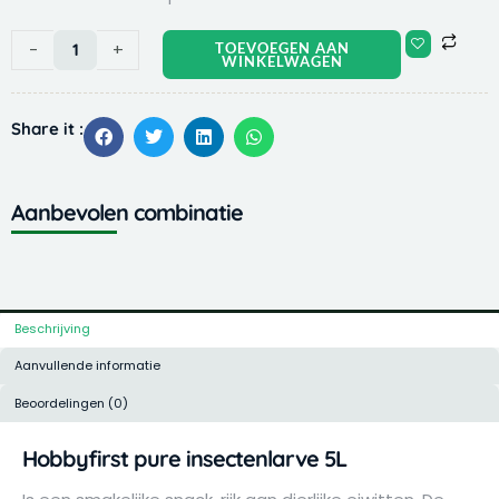
Hobbyfirst
-
+
TOEVOEGEN AAN
WINKELWAGEN
pure
insectenlarve
5L
Share it :
aantal
Aanbevolen combinatie
Beschrijving
Aanvullende informatie
Beoordelingen (0)
Hobbyfirst pure insectenlarve 5L