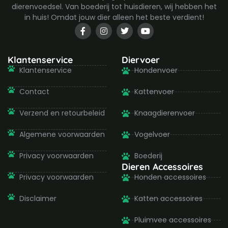
dierenvoedsel. Van boederij tot huisdieren, wij hebben het
in huis! Omdat jouw dier alleen het beste verdient!
F
I
T
Y
a
n
w
o
c
s
i
u
e
t
t
t
b
a
t
u
Klantenservice
Diervoer
o
g
e
b
Klantenservice
Hondenvoer
o
r
r
e
k
a
-
m
Contact
Kattenvoer
f
Verzend en retourbeleid
Knaagdierenvoer
Algemene voorwaarden
Vogelvoer
Privacy voorwaarden
Boederij
Dieren Accessoires
Privacy voorwaarden
Honden accessoires
Disclaimer
Katten accessoires
Pluimvee accessoires