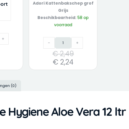
Adori Kattenbakschep grof
ort
Grijs
Beschikbaarheid:
58 op
voorraad
+
-
+
€
2,49
€
2,24
ingen (0)
e Hygiene Aloe Vera 12 ltr