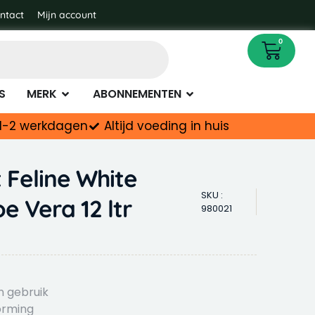
ntact
Mijn account
e
Cart
0
napotheek
Open Merk
Open Abonnementen
S
MERK
ABONNEMENTEN
d 1-2 werkdagen
Altijd voeding in huis
 Feline White
SKU :
e Vera 12 ltr
980021
n gebruik
orming