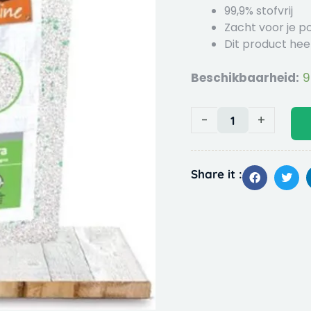
99,9% stofvrij
Zacht voor je p
Dit product hee
Beschikbaarheid:
9
Hobby
First
Feline
-
+
White
Hygiene
Aloe
Share it :
Vera
12
ltr
aantal