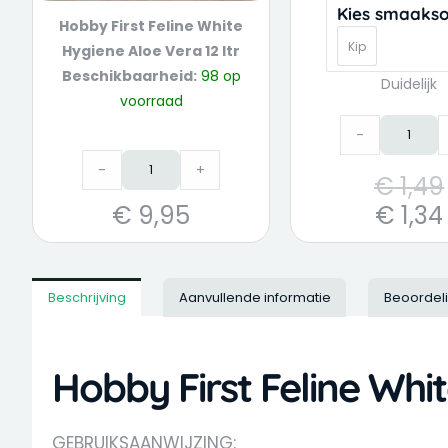
Kies smaakso
Hobby First Feline White
Kip
Hygiene Aloe Vera 12 ltr
Beschikbaarheid:
98 op
Duidelijk
voorraad
-
-
+
€
1,49
€
9,95
€
1,34
Beschrijving
Aanvullende informatie
Beoordel
Hobby First Feline Whit
GEBRUIKSAANWIJZING: