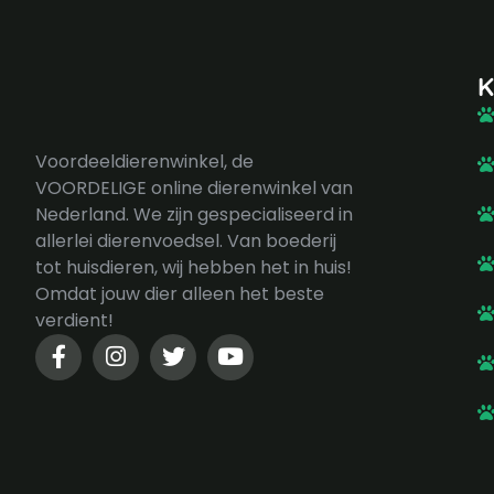
K
Voordeeldierenwinkel, de
VOORDELIGE online dierenwinkel van
Nederland. We zijn gespecialiseerd in
allerlei dierenvoedsel. Van boederij
tot huisdieren, wij hebben het in huis!
Omdat jouw dier alleen het beste
verdient!
F
I
T
Y
a
n
w
o
c
s
i
u
e
t
t
t
b
a
t
u
o
g
e
b
o
r
r
e