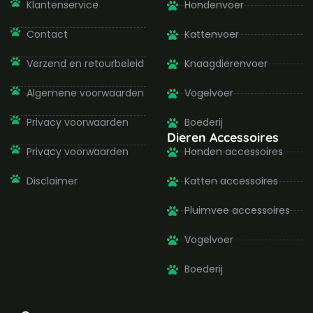
o
g
e
b
Klantenservice
Hondenvoer
o
r
r
e
k
a
-
m
Contact
Kattenvoer
f
Verzend en retourbeleid
Knaagdierenvoer
Algemene voorwaarden
Vogelvoer
Privacy voorwaarden
Boederij
Dieren Accessoires
Privacy voorwaarden
Honden accessoires
Disclaimer
Katten accessoires
Pluimvee accessoires
Vogelvoer
Boederij