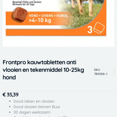
Frontpro kauwtabletten anti
vlooien en tekenmiddel 10-25kg
SKU :
781066-1
hond
€
35,39
Dood teken en vlooien
Dood vlooien binnen 8uur
30 dagen werkzaam