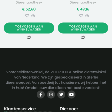
Dierenapotheek
Dierenapotheek
€
32,60
€
49,16
TOEVOEGEN AAN
TOEVOEGEN AAN
WINKELWAGEN
WINKELWAGEN
Voordeeldierenwinkel, de VOORDELIGE online dierenwinkel
van Nederland. We zijn gespecialiseerd in allerlei
dierenvoedsel. Van boederij tot huisdieren, wij hebben het
in huis! Omdat jouw dier alleen het beste verdient!
F
I
T
Y
a
n
w
o
c
s
i
u
e
t
t
t
b
a
t
u
Klantenservice
Diervoer