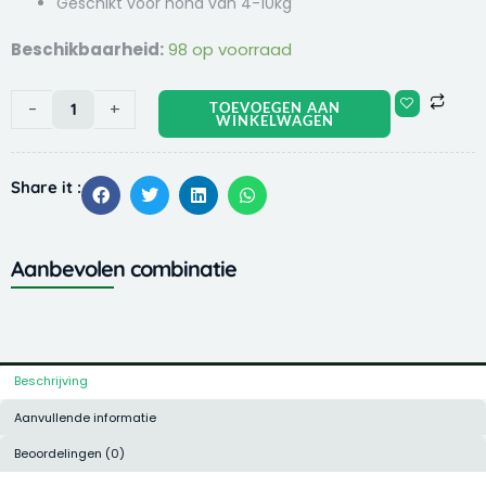
Geschikt voor hond van 4-10kg
Frontpro
Beschikbaarheid:
98 op voorraad
kauwtabletten
anti
-
+
TOEVOEGEN AAN
vlooien
WINKELWAGEN
en
tekenmiddel
Share it :
10-
25kg
hond
aantal
Aanbevolen combinatie
Beschrijving
Aanvullende informatie
Beoordelingen (0)