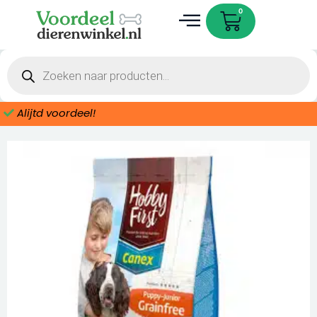
Ga
Cart
0
naar
de
Dieren accessoires
inhoud
Producten
zoeken
Alijtd voordeel!