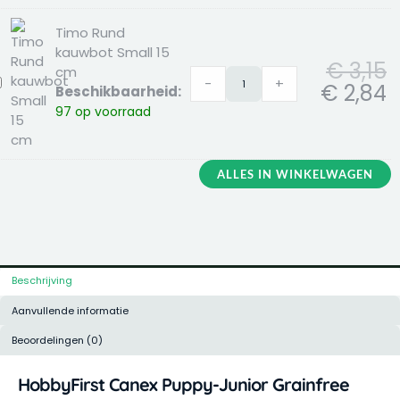
2st
Timo Rund
kauwbot Small 15
€
3,15
cm
-
+
imo
€
2,84
Beschikbaarheid:
und
97 op voorraad
auwbot
mall
5
ALLES IN WINKELWAGEN
m
Beschrijving
Aanvullende informatie
Beoordelingen (0)
HobbyFirst Canex Puppy-Junior Grainfree