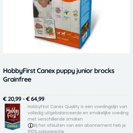
HobbyFirst Canex puppy junior brocks
Grainfree
Prijsklasse:
€
20,99
-
€
64,99
€ 20,99
HobbyFirst Canex Quality is een voedingslijn van
tot
volledig uitgebalanceerde en smakelijke voeding
met verschillende smaken
€ 64,99
Bij het afsluiten van een abonnement heb je
100% prijsgarantie