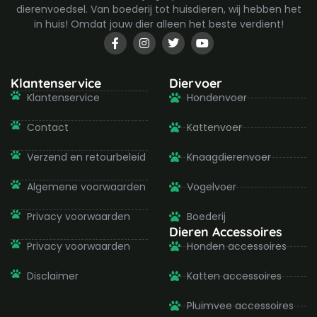
dierenvoedsel. Van boederij tot huisdieren, wij hebben het
in huis! Omdat jouw dier alleen het beste verdient!
F
I
T
Y
a
n
w
o
c
s
i
u
e
t
t
t
b
a
t
u
Klantenservice
Diervoer
o
g
e
b
Klantenservice
Hondenvoer
o
r
r
e
k
a
-
m
Contact
Kattenvoer
f
Verzend en retourbeleid
Knaagdierenvoer
Algemene voorwaarden
Vogelvoer
Privacy voorwaarden
Boederij
Dieren Accessoires
Privacy voorwaarden
Honden accessoires
Disclaimer
Katten accessoires
Pluimvee accessoires