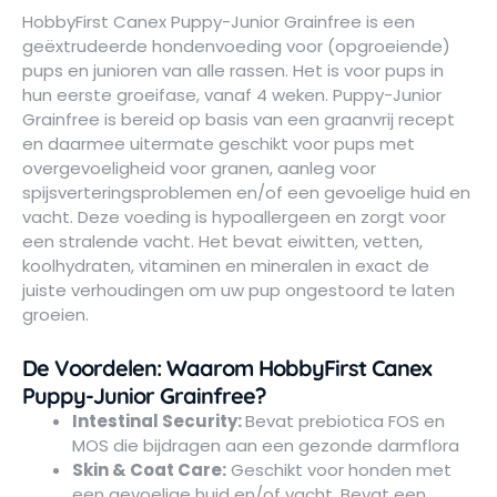
HobbyFirst Canex Puppy-Junior Grainfree is een
geëxtrudeerde hondenvoeding voor (opgroeiende)
pups en junioren van alle rassen. Het is voor pups in
hun eerste groeifase, vanaf 4 weken. Puppy-Junior
Grainfree is bereid op basis van een graanvrij recept
en daarmee uitermate geschikt voor pups met
overgevoeligheid voor granen, aanleg voor
spijsverteringsproblemen en/of een gevoelige huid en
vacht. Deze voeding is hypoallergeen en zorgt voor
een stralende vacht. Het bevat eiwitten, vetten,
koolhydraten, vitaminen en mineralen in exact de
juiste verhoudingen om uw pup ongestoord te laten
groeien.
De Voordelen: Waarom HobbyFirst Canex
Puppy-Junior Grainfree?
Intestinal Security:
Bevat prebiotica FOS en
MOS die bijdragen aan een gezonde darmflora
Skin & Coat Care:
Geschikt voor honden met
een gevoelige huid en/of vacht. Bevat een