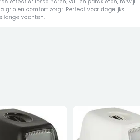
n effectief losse haren, vuil en parasieten, terwijl
 grip en comfort zorgt. Perfect voor dagelijks
dellange vachten.