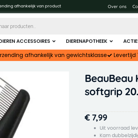
softgri
ending afhankelijk van product
Over ons
Co
20.5x5.
cm
aantal
DIERENVOER
OPEN DIEREN ACCESSOIRES
OPEN DIER
DIEREN ACCESSOIRES
DIERENAPOTHEEK
ACTIE
rzending afhankelijk van gewichtsklasse
Levertij
BeauBeau 
softgrip 20
€
7,99
Uit voorraad le
Kam dubbelzijdi