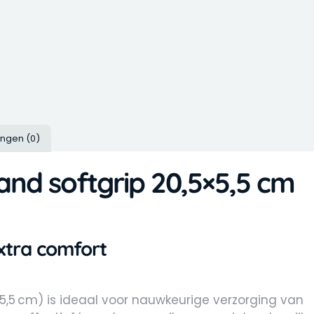
ingen (0)
nd softgrip 20,5×5,5 cm
xtra comfort
 5,5 cm) is ideaal voor nauwkeurige verzorging van