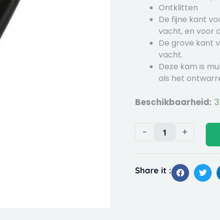
Ontklitten
De fijne kant v
vacht, en voor 
De grove kant v
vacht.
Deze kam is mult
als het ontwarr
Beschikbaarheid:
3
BeauBeau
Kam
fijngetand
-
+
softgrip
20.5x5.5
cm
Share it :
aantal