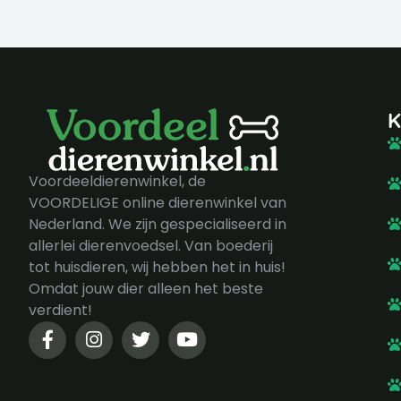
K
Voordeeldierenwinkel, de
VOORDELIGE online dierenwinkel van
Nederland. We zijn gespecialiseerd in
allerlei dierenvoedsel. Van boederij
tot huisdieren, wij hebben het in huis!
Omdat jouw dier alleen het beste
verdient!
F
I
T
Y
a
n
w
o
c
s
i
u
e
t
t
t