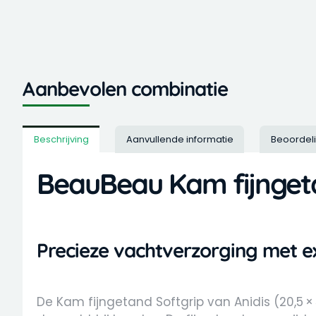
Aanbevolen combinatie
Beschrijving
Aanvullende informatie
Beoordel
BeauBeau Kam fijngeta
Precieze vachtverzorging met e
De Kam fijngetand Softgrip van Anidis (20,5 ×