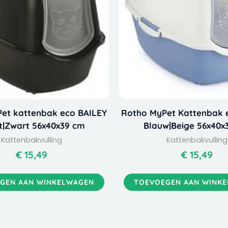
et kattenbak eco BAILEY
Rotho MyPet Kattenbak 
t|Zwart 56x40x39 cm
Blauw|Beige 56x40x
Kattenbakvulling
Kattenbakvulling
€
15,49
€
15,49
GEN AAN WINKELWAGEN
TOEVOEGEN AAN WINK