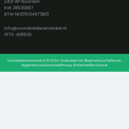
2431 AP Noorden
KvK 28030897
BTW NL005134973B01
info@voordeeldierenwinkel.nl
0172-408530
Voordeeldierenwinkel.nl © 2024. Onderdeel van Bloemenhuis Pietersen.
Algemene voorwaarden
Privacy Statement
Disclaimer