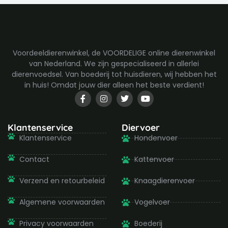
Voordeeldierenwinkel, de VOORDELIGE online dierenwinkel
van Nederland. We zijn gespecialiseerd in allerlei
dierenvoedsel. Van boederij tot huisdieren, wij hebben het
in huis! Omdat jouw dier alleen het beste verdient!
F
I
T
Y
a
n
w
o
c
s
i
u
e
t
t
t
b
a
t
u
Klantenservice
Diervoer
o
g
e
b
Klantenservice
Hondenvoer
o
r
r
e
k
a
-
m
Contact
Kattenvoer
f
Verzend en retourbeleid
Knaagdierenvoer
Algemene voorwaarden
Vogelvoer
Privacy voorwaarden
Boederij