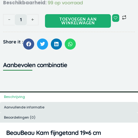
BeauBeau
Beschikbaarheid:
99 op voorraad
Kam
fijngetand
-
+
TOEVOEGEN AAN
19x6
WINKELWAGEN
cm
aantal
Share it :
Aanbevolen combinatie
Beschrijving
Aanvullende informatie
Beoordelingen (0)
BeauBeau Kam fijngetand 19×6 cm