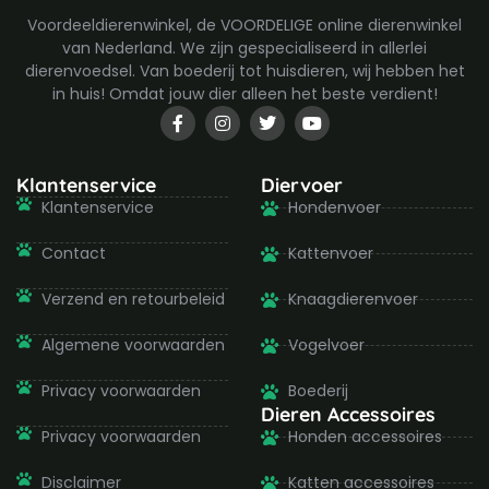
Voordeeldierenwinkel, de VOORDELIGE online dierenwinkel
van Nederland. We zijn gespecialiseerd in allerlei
dierenvoedsel. Van boederij tot huisdieren, wij hebben het
in huis! Omdat jouw dier alleen het beste verdient!
F
I
T
Y
a
n
w
o
c
s
i
u
e
t
t
t
b
a
t
u
Klantenservice
Diervoer
o
g
e
b
Klantenservice
Hondenvoer
o
r
r
e
k
a
-
m
Contact
Kattenvoer
f
Verzend en retourbeleid
Knaagdierenvoer
Algemene voorwaarden
Vogelvoer
Privacy voorwaarden
Boederij
Dieren Accessoires
Privacy voorwaarden
Honden accessoires
Disclaimer
Katten accessoires