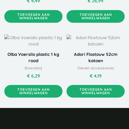
€
4,49
€
26,99
TOEVOEGEN AAN
TOEVOEGEN AAN
WINKELWAGEN
WINKELWAGEN
Olba Voersilo plastic 1 kg
Adori Flostouw 52cm
rood
katoen
Boerderij
Dieren accessoires
€
6,29
€
4,19
TOEVOEGEN AAN
TOEVOEGEN AAN
WINKELWAGEN
WINKELWAGEN