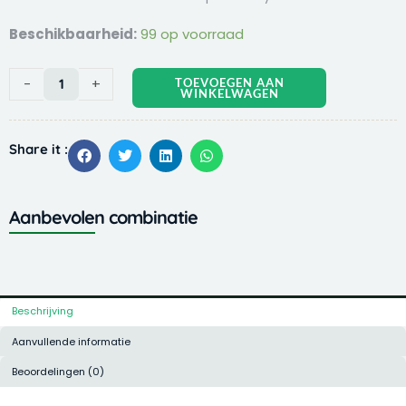
BeauBeau
Beschikbaarheid:
99 op voorraad
Dubbelzijdige
borstel
-
+
TOEVOEGEN AAN
Large
WINKELWAGEN
16x9
cm
Share it :
aantal
Aanbevolen combinatie
Beschrijving
Aanvullende informatie
Beoordelingen (0)