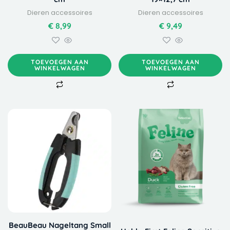
Dieren accessoires
Dieren accessoires
€
8,99
€
9,49
TOEVOEGEN AAN
TOEVOEGEN AAN
WINKELWAGEN
WINKELWAGEN
Dit
Prijskla
product
€ 11,99
heeft
tot
meerdere
€ 26,99
variaties.
Deze
optie
kan
gekozen
worden
BeauBeau Nageltang Small
op