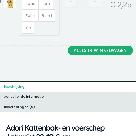
-
+
ara
€
2,25
Kaas
Lam
illows
appy
Zalm
Rund
hillz
reats
Kip
0gr
attensnack
ALLES IN WINKELWAGEN
Beschrijving
Aanvullende informatie
Beoordelingen (0)
Adori Kattenbak- en voerschep