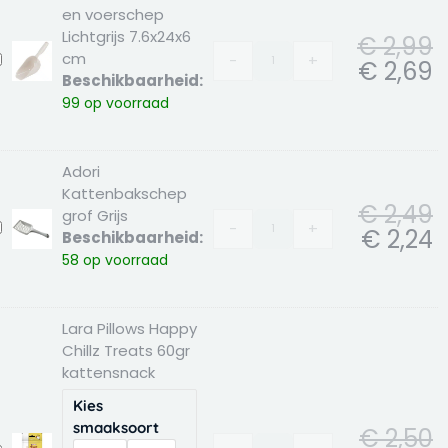
m
en voerschep
Lichtgrijs 7.6x24x6
€
2,99
cm
-
+
dori
€
2,69
Beschikbaarheid:
attenbak-
99 op voorraad
n
oerschep
ichtgrijs
.6x24x6
Adori
m
Kattenbakschep
€
2,49
grof Grijs
-
+
dori
€
2,24
Beschikbaarheid:
attenbakschep
58 op voorraad
rof
rijs
Lara Pillows Happy
Chillz Treats 60gr
kattensnack
Kies
smaaksoort
€
2,50