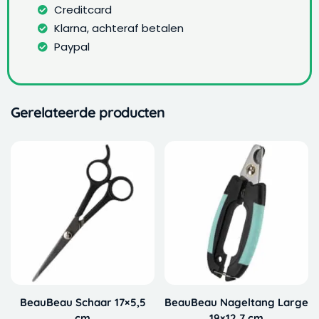
Creditcard
Klarna, achteraf betalen
Paypal
Gerelateerde producten
BeauBeau Schaar 17×5,5
BeauBeau Nageltang Large
cm
19×12,7 cm