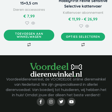
HobbyFirst Feline Sensitive
15×3,5 cm
de
Selective kattenvoer
productpagina
Dieren accessoires
Kattenvoer abonnement
€
7,99
€
11,99
-
€
26,99
TOEVOEGEN AAN
WINKELWAGEN
OPTIES SELECTEREN
Voordeeldierenwinkel, de VOORDELIGE online dierenwinkel
van Nederland. We zijn gespecialiseerd in allerlei
dierenvoedsel. Van boederij tot huisdieren, wij hebben het
in huis! Omdat jouw dier alleen het beste verdient!
F
I
T
Y
a
n
w
o
c
s
i
u
e
t
t
t