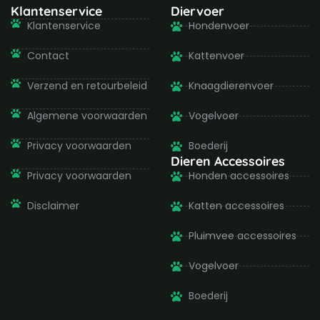
b
a
t
u
Klantenservice
Diervoer
o
g
e
b
Klantenservice
Hondenvoer
o
r
r
e
k
a
-
m
Contact
Kattenvoer
f
Verzend en retourbeleid
Knaagdierenvoer
Algemene voorwaarden
Vogelvoer
Privacy voorwaarden
Boederij
Dieren Accessoires
Privacy voorwaarden
Honden accessoires
Disclaimer
Katten accessoires
Pluimvee accessoires
Vogelvoer
Boederij