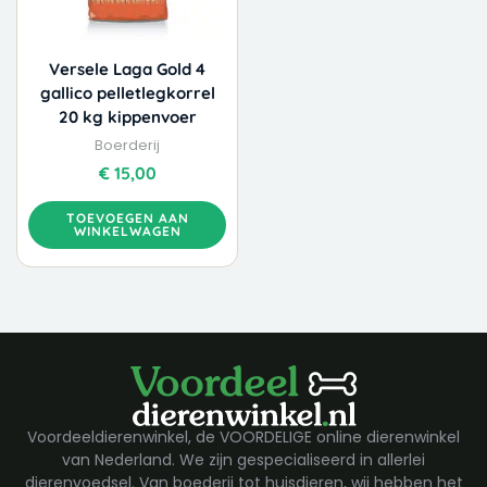
Versele Laga Gold 4
gallico pelletlegkorrel
20 kg kippenvoer
Boerderij
€
15,00
TOEVOEGEN AAN
WINKELWAGEN
Voordeeldierenwinkel, de VOORDELIGE online dierenwinkel
van Nederland. We zijn gespecialiseerd in allerlei
dierenvoedsel. Van boederij tot huisdieren, wij hebben het