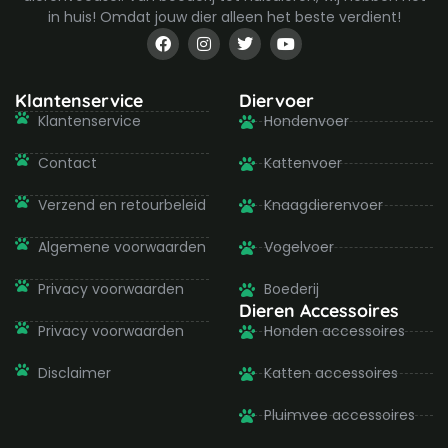
in huis! Omdat jouw dier alleen het beste verdient!
F
I
T
Y
a
n
w
o
c
s
i
u
e
t
t
t
b
a
t
u
Klantenservice
Diervoer
o
g
e
b
Klantenservice
Hondenvoer
o
r
r
e
k
a
-
m
Contact
Kattenvoer
f
Verzend en retourbeleid
Knaagdierenvoer
Algemene voorwaarden
Vogelvoer
Privacy voorwaarden
Boederij
Dieren Accessoires
Privacy voorwaarden
Honden accessoires
Disclaimer
Katten accessoires
Pluimvee accessoires