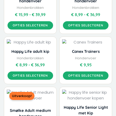
hondenvoer
hondenvoer
de
de
Hondenbrokken
Hondenbrokken
productpagina
productpagina
€
15,99
-
€
39,99
€
8,99
-
€
36,99
OPTIES SELECTEREN
OPTIES SELECTEREN
Dit
Dit
Prijsklasse:
product
product
€ 8,99
heeft
heeft
tot
Happy Life adult kip
Canex Trainers
meerdere
meerdere
€ 36,99
Hondenbrokken
Hondenvoer
variaties.
variaties.
€
8,99
-
€
36,99
€
9,95
Deze
Deze
optie
optie
OPTIES SELECTEREN
OPTIES SELECTEREN
kan
kan
gekozen
gekozen
Dit
Prijsklasse:
worden
worden
product
€ 11,99
op
op
Uitverkoop!
heeft
tot
de
de
meerdere
€ 39,99
productpagina
productpagina
Happy Life Senior Light
Smølke Adult medium
variaties.
met Kip