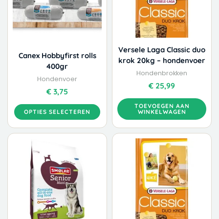
Deze
optie
kan
gekozen
worden
Versele Laga Classic duo
Canex Hobbyfirst rolls
op
krok 20kg – hondenvoer
400gr
de
Hondenbrokken
productpagina
Hondenvoer
€
25,99
€
3,75
TOEVOEGEN AAN
OPTIES SELECTEREN
WINKELWAGEN
Dit
Prijsklasse:
product
€ 15,99
heeft
tot
meerdere
€ 39,99
variaties.
Deze
optie
kan