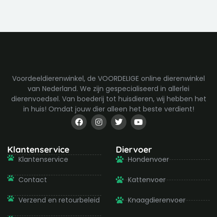
Voordeeldierenwinkel, de VOORDELIGE online dierenwinkel
van Nederland. We zijn gespecialiseerd in allerlei
dierenvoedsel. Van boederij tot huisdieren, wij hebben het
in huis! Omdat jouw dier alleen het beste verdient!
F
I
T
Y
a
n
w
o
c
s
i
u
e
t
t
t
b
a
t
u
Klantenservice
Diervoer
o
g
e
b
Klantenservice
Hondenvoer
o
r
r
e
k
a
-
m
Contact
Kattenvoer
f
Verzend en retourbeleid
Knaagdierenvoer