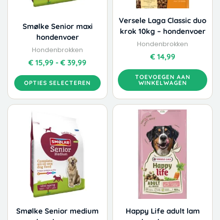
gekozen
worden
Versele Laga Classic duo
Smølke Senior maxi
op
krok 10kg – hondenvoer
hondenvoer
de
Hondenbrokken
productpagina
Hondenbrokken
€
14,99
€
15,99
-
€
39,99
TOEVOEGEN AAN
OPTIES SELECTEREN
WINKELWAGEN
Dit
Dit
Prijsklasse:
Prijskla
product
product
€ 15,99
€ 8,99
heeft
heeft
tot
tot
meerdere
meerdere
€ 39,99
€ 36,99
variaties.
variaties.
Deze
Deze
optie
optie
kan
kan
gekozen
gekozen
worden
worden
Smølke Senior medium
Happy Life adult lam
op
op