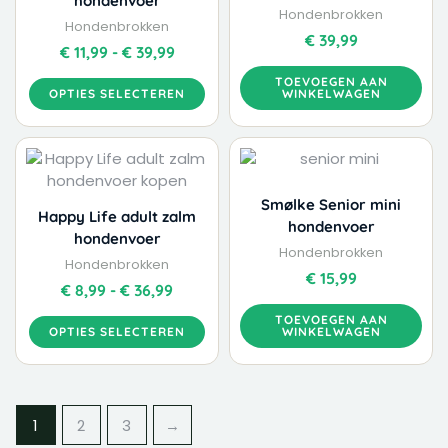
hondenvoer
Deze
Hondenbrokken
Hondenbrokken
optie
€
39,99
kan
€
11,99
-
€
39,99
gekozen
TOEVOEGEN AAN
worden
OPTIES SELECTEREN
WINKELWAGEN
op
de
Dit
Prijsklasse:
productpagina
product
€ 8,99
heeft
tot
Smølke Senior mini
meerdere
€ 36,99
Happy Life adult zalm
hondenvoer
variaties.
hondenvoer
Hondenbrokken
Deze
Hondenbrokken
€
15,99
optie
€
8,99
-
€
36,99
kan
TOEVOEGEN AAN
gekozen
OPTIES SELECTEREN
WINKELWAGEN
worden
op
de
productpagina
1
2
3
→