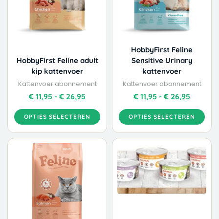
Deze
Deze
optie
optie
kan
kan
gekozen
gekozen
worden
worden
HobbyFirst Feline
op
op
HobbyFirst Feline adult
Sensitive Urinary
de
de
kip kattenvoer
kattenvoer
productpagina
productpagina
Kattenvoer abonnement
Kattenvoer abonnement
€
11,95
-
€
26,95
€
11,95
-
€
26,95
OPTIES SELECTEREN
OPTIES SELECTEREN
Dit
Dit
Prijsklasse:
product
product
€ 11,95
heeft
heeft
tot
meerdere
meerdere
€ 26,95
variaties.
variaties.
Deze
Deze
optie
optie
kan
kan