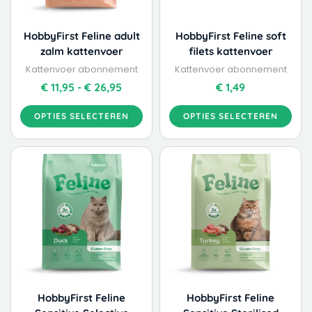
gekozen
gekozen
worden
worden
HobbyFirst Feline adult
HobbyFirst Feline soft
op
op
zalm kattenvoer
filets kattenvoer
de
de
Kattenvoer abonnement
Kattenvoer abonnement
productpagina
productpagina
€
11,95
-
€
26,95
€
1,49
OPTIES SELECTEREN
OPTIES SELECTEREN
Dit
Dit
Prijsklasse:
Prijskla
product
product
€ 11,99
€ 11,95
heeft
heeft
tot
tot
meerdere
meerdere
€ 26,99
€ 26,95
variaties.
variaties.
Deze
Deze
optie
optie
kan
kan
gekozen
gekozen
worden
worden
HobbyFirst Feline
HobbyFirst Feline
op
op