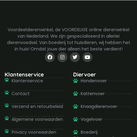
Voordeeldierenwinkel, de VOORDELIGE online dierenwinkel
van Nederland. We zijn gespecialiseerd in allerlei
dierenvoedsel. Van boederij tot huisdieren, wij hebben het
in huis! Omdat jouw dier alleen het beste verdient!
F
I
T
Y
a
n
w
o
c
s
i
u
e
t
t
t
b
a
t
u
Klantenservice
Diervoer
o
g
e
b
Klantenservice
Hondenvoer
o
r
r
e
k
a
-
m
Contact
Kattenvoer
f
Verzend en retourbeleid
Knaagdierenvoer
Algemene voorwaarden
Vogelvoer
Privacy voorwaarden
Boederij