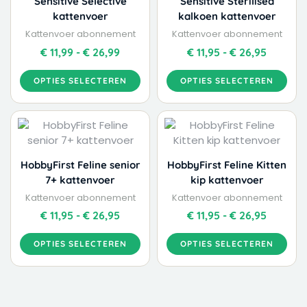
Sensitive Selective
Sensitive Sterilised
de
de
kattenvoer
kalkoen kattenvoer
productpagina
productpagina
Kattenvoer abonnement
Kattenvoer abonnement
€
11,99
-
€
26,99
€
11,95
-
€
26,95
OPTIES SELECTEREN
OPTIES SELECTEREN
Dit
Dit
Prijsklasse:
Prijskla
product
product
€ 11,95
€ 11,95
heeft
heeft
tot
tot
meerdere
meerdere
€ 26,95
€ 26,95
HobbyFirst Feline senior
HobbyFirst Feline Kitten
variaties.
variaties.
7+ kattenvoer
kip kattenvoer
Deze
Deze
Kattenvoer abonnement
Kattenvoer abonnement
optie
optie
€
11,95
-
€
26,95
€
11,95
-
€
26,95
kan
kan
gekozen
gekozen
OPTIES SELECTEREN
OPTIES SELECTEREN
worden
worden
op
op
de
de
productpagina
productpagina