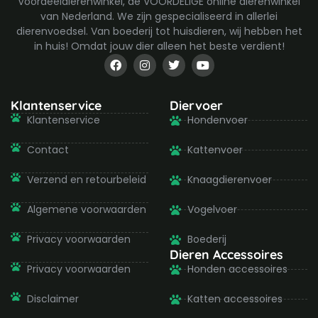
Voordeeldierenwinkel, de VOORDELIGE online dierenwinkel
van Nederland. We zijn gespecialiseerd in allerlei
dierenvoedsel. Van boederij tot huisdieren, wij hebben het
in huis! Omdat jouw dier alleen het beste verdient!
F
I
T
Y
a
n
w
o
c
s
i
u
e
t
t
t
b
a
t
u
Klantenservice
Diervoer
o
g
e
b
Klantenservice
Hondenvoer
o
r
r
e
k
a
-
m
Contact
Kattenvoer
f
Verzend en retourbeleid
Knaagdierenvoer
Algemene voorwaarden
Vogelvoer
Privacy voorwaarden
Boederij
Dieren Accessoires
Privacy voorwaarden
Honden accessoires
Disclaimer
Katten accessoires