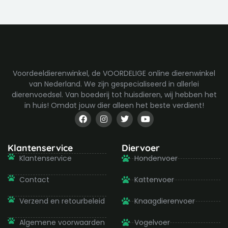
de
productpagina
Voordeeldierenwinkel, de VOORDELIGE online dierenwinkel
van Nederland. We zijn gespecialiseerd in allerlei
dierenvoedsel. Van boederij tot huisdieren, wij hebben het
in huis! Omdat jouw dier alleen het beste verdient!
F
I
T
Y
a
n
w
o
c
s
i
u
e
t
t
t
b
a
t
u
Klantenservice
Diervoer
o
g
e
b
Klantenservice
Hondenvoer
o
r
r
e
k
a
-
m
Contact
Kattenvoer
f
Verzend en retourbeleid
Knaagdierenvoer
Algemene voorwaarden
Vogelvoer