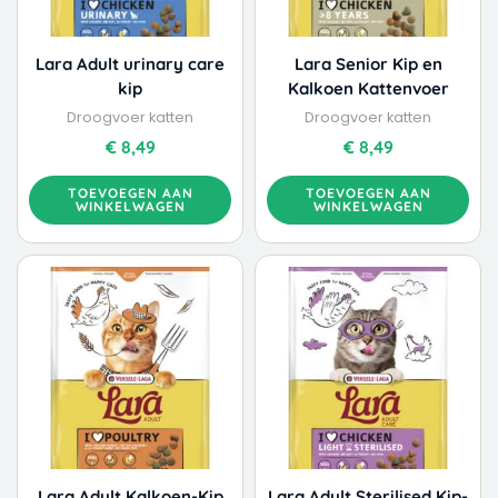
Lara Adult urinary care
Lara Senior Kip en
kip
Kalkoen Kattenvoer
Droogvoer katten
Droogvoer katten
€
8,49
€
8,49
TOEVOEGEN AAN
TOEVOEGEN AAN
WINKELWAGEN
WINKELWAGEN
Dit
Dit
Prijsklasse:
Prijskla
product
product
€ 4,49
€ 4,49
heeft
heeft
tot
tot
meerdere
meerdere
€ 46,99
€ 49,99
variaties.
variaties.
Deze
Deze
optie
optie
kan
kan
gekozen
gekozen
worden
worden
Lara Adult Kalkoen-Kip
Lara Adult Sterilised Kip-