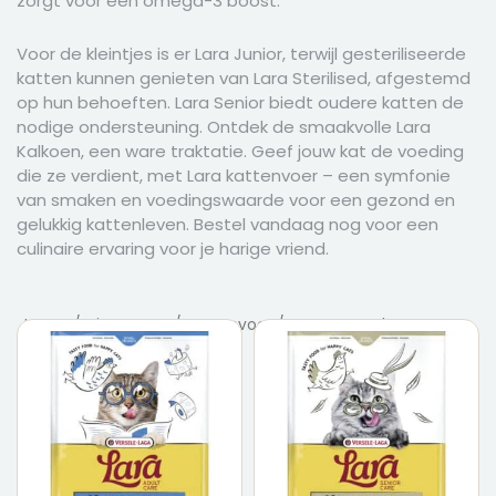
zorgt voor een omega-3 boost.
Voor de kleintjes is er Lara Junior, terwijl gesteriliseerde
katten kunnen genieten van Lara Sterilised, afgestemd
op hun behoeften. Lara Senior biedt oudere katten de
nodige ondersteuning. Ontdek de smaakvolle Lara
Kalkoen, een ware traktatie. Geef jouw kat de voeding
die ze verdient, met Lara kattenvoer – een symfonie
van smaken en voedingswaarde voor een gezond en
gelukkig kattenleven. Bestel vandaag nog voor een
culinaire ervaring voor je harige vriend.
Home
/
Dierenvoer
/
Kattenvoer
/ Lara - Versele Laga