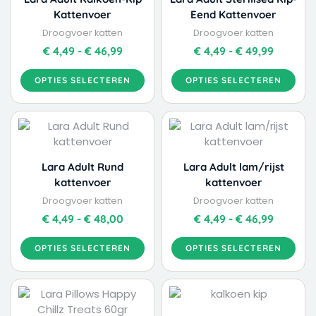
op
op
Kattenvoer
Eend Kattenvoer
de
de
Droogvoer katten
Droogvoer katten
productpagina
productpagina
€
4,49
-
€
46,99
€
4,49
-
€
49,99
OPTIES SELECTEREN
OPTIES SELECTEREN
Dit
Dit
Prijsklasse:
Prijskla
product
product
€ 4,49
€ 4,49
heeft
heeft
tot
tot
meerdere
meerdere
€ 48,00
€ 46,99
Lara Adult Rund
Lara Adult lam/rijst
variaties.
variaties.
kattenvoer
kattenvoer
Deze
Deze
Droogvoer katten
Droogvoer katten
optie
optie
€
4,49
-
€
48,00
€
4,49
-
€
46,99
kan
kan
gekozen
gekozen
OPTIES SELECTEREN
OPTIES SELECTEREN
worden
worden
op
op
Dit
Dit
de
de
product
product
productpagina
productpagina