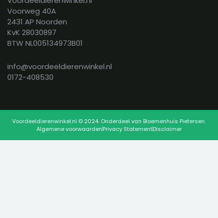
Voordeeldierenwinkel.nl
Voorweg 40A
2431 AP Noorden
KvK 28030897
BTW NL005134973B01
info@voordeeldierenwinkel.nl
0172-408530
Voordeeldierenwinkel.nl © 2024. Onderdeel van Bloemenhuis Pietersen.
Algemene voorwaarden
Privacy Statement
Disclaimer