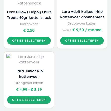
heeft
heeft
meerdere
meerdere
variaties.
variaties.
Lara Adult kalkoen-kip
Lara Pillows Happy Chillz
Deze
Deze
kattenvoer abonnement
Treats 60gr kattensnack
optie
optie
Droogvoer katten
Dierenvoer
kan
kan
€
9,50
/ maand
€
2,50
VANAF:
gekozen
gekozen
worden
worden
OPTIES SELECTEREN
OPTIES SELECTEREN
op
op
de
de
Dit
Prijsklasse:
productpagina
productpagina
product
€ 4,99
heeft
tot
meerdere
€ 8,99
Lara Junior kip
variaties.
kattenvoer
Deze
Droogvoer katten
optie
€
4,99
-
€
8,99
kan
gekozen
OPTIES SELECTEREN
worden
op