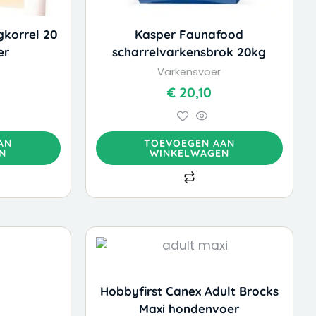
gkorrel 20
Kasper Faunafood
er
scharrelvarkensbrok 20kg
Varkensvoer
€
20,10
AN
TOEVOEGEN AAN
N
WINKELWAGEN
Hobbyfirst Canex Adult Brocks
Maxi hondenvoer