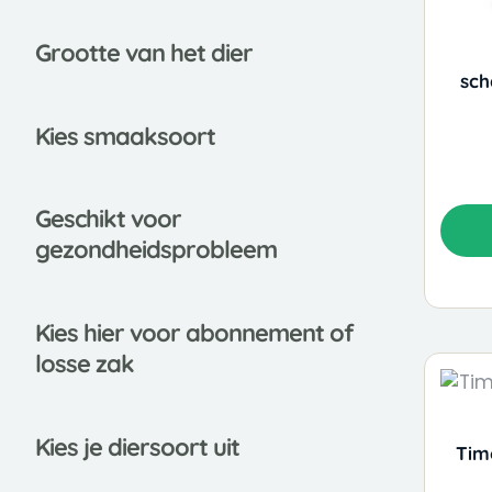
Adult
Senior
Grootte van het dier
Cavom compleet
sch
Kattenvoer
Kies smaaksoort
Droogvoer katten
Huismerk
Natvoer katten
Gesch
ikt voor
Katten snacks
gezondheidsprobleem
Kattenbakvulling
Junior - Kat
Senior - Kat
Kies
hier voor abonnement of
Adult - Kat
losse zak
Feline - Hobbyfirst
Lara - Versele Laga
Knaagdierenvoer
Kies je diersoort uit
Tim
Bodembedekking