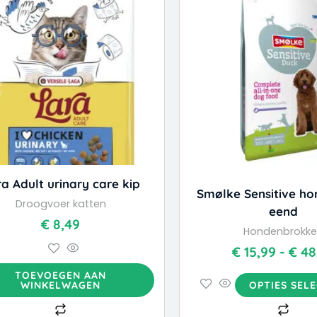
heeft
meer
variat
Deze
optie
kan
geko
word
op
de
a Adult urinary care kip
prod
Smølke Sensitive h
Droogvoer katten
eend
€
8,49
Hondenbrokk
€
15,99
-
€
48
TOEVOEGEN AAN
WINKELWAGEN
OPTIES SEL