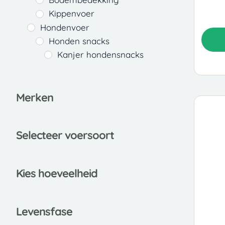
Kippenvoer
Hondenvoer
Honden snacks
Kanjer hondensnacks
Huismerk
Hondenbrokken
Natvoer honden
Merken
Hypoallergeen hondenvoer
Honden dieetvoer
Selecteer voersoort
Droogvoer honden
Hobby First Canex
Classic - Versele Laga
Kies hoeveelheid
Timo hondensnacks
Happy life - Versele Laga
Hondenvoer op leeftijd
Leve
nsfase
Puppy - Junior