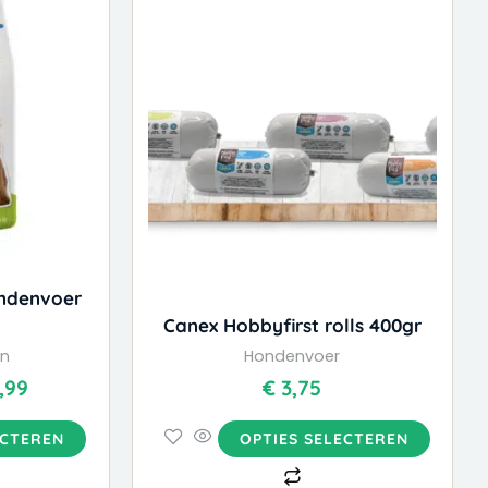
heeft
tot
dere
meerdere
€ 48,99
ies.
variaties.
Deze
optie
kan
zen
gekozen
en
worden
op
de
uctpagina
productpagina
ondenvoer
Canex Hobbyfirst rolls 400gr
en
Hondenvoer
,99
€
3,75
ECTEREN
OPTIES SELECTEREN