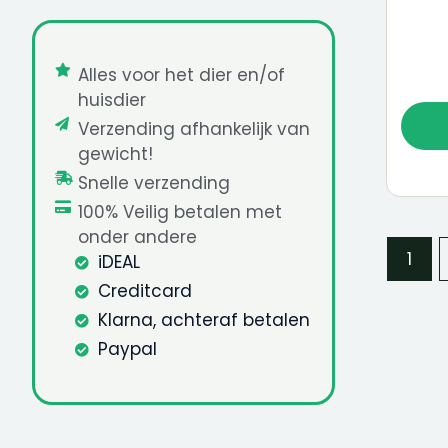
Kasper konijnenvoer
Caviavoer
Konijnenvoer
Alles voor het dier en/of
Overig knaagdierenvoer
huisdier
Dierenapotheek
Verzending afhankelijk van
Hondenapotheek
gewicht!
Kattenapotheek
Snelle verzending
Acties
100% Veilig betalen met
Kattenbenodigdheden
onder andere
Abonnement
1
iDEAL
Hondenvoer abonnement
Creditcard
Kattenvoer abonnement
Klarna, achteraf betalen
Paypal