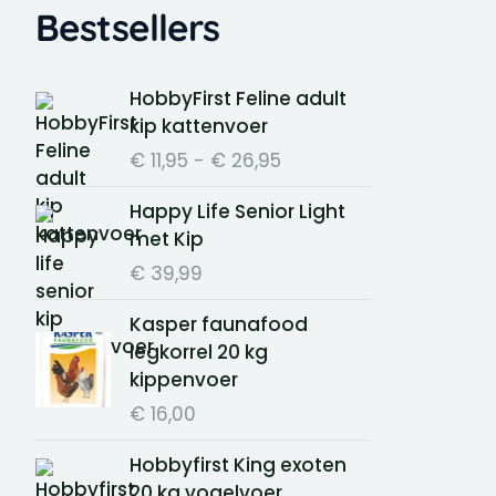
Bestsellers
Prijsklasse:
HobbyFirst Feline adult
€ 11,95
kip kattenvoer
tot
€
11,95
-
€
26,95
€ 26,95
Happy Life Senior Light
met Kip
€
39,99
Kasper faunafood
legkorrel 20 kg
kippenvoer
€
16,00
Hobbyfirst King exoten
20 kg vogelvoer