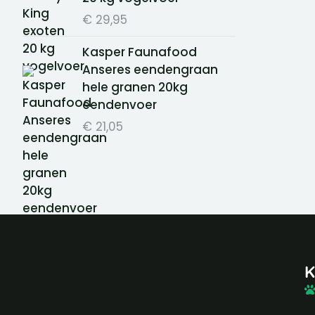
€
29,95
Kasper Faunafood
Anseres eendengraan
hele granen 20kg
eendenvoer
€
21,05
K