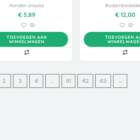
Honden snacks
Bodembedekki
€
5,89
€
12,00
TOEVOEGEN AAN
TOEVOEGEN A
WINKELWAGEN
WINKELWAGE
2
3
4
…
41
42
43
→