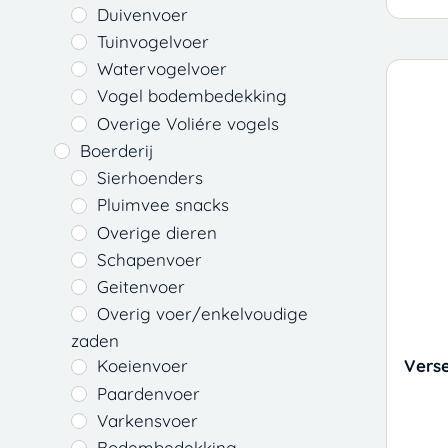
Duivenvoer
Tuinvogelvoer
Watervogelvoer
Vogel bodembedekking
Overige Voliére vogels
Boerderij
Sierhoenders
Pluimvee snacks
Overige dieren
Schapenvoer
Geitenvoer
Overig voer/enkelvoudige
zaden
Verse
Koeienvoer
Paardenvoer
Varkensvoer
Bodembedekking