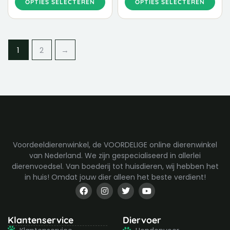
OPTIES SELECTEREN
OPTIES SELECTEREN
de
de
productpagina
productpagina
1
2
→
Voordeeldierenwinkel, de VOORDELIGE online dierenwinkel
van Nederland. We zijn gespecialiseerd in allerlei
dierenvoedsel. Van boederij tot huisdieren, wij hebben het
in huis! Omdat jouw dier alleen het beste verdient!
F
I
T
Y
a
n
w
o
c
s
i
u
e
t
t
t
b
a
t
u
Klantenservice
Diervoer
o
g
e
b