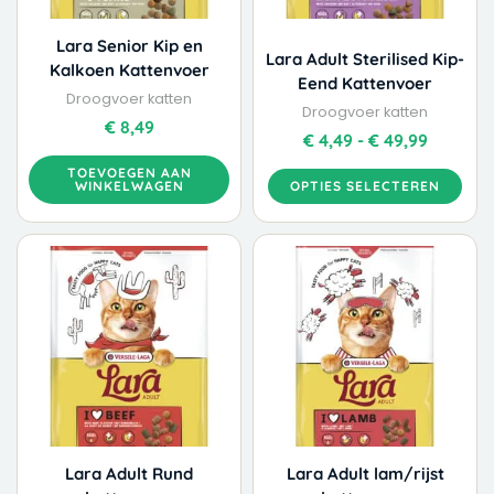
gekozen
worden
Lara Senior Kip en
Lara Adult Sterilised Kip-
op
Kalkoen Kattenvoer
Eend Kattenvoer
de
Droogvoer katten
productpagina
Droogvoer katten
€
8,49
€
4,49
-
€
49,99
TOEVOEGEN AAN
WINKELWAGEN
OPTIES SELECTEREN
Dit
Dit
Prijsklasse:
Prijskla
product
product
€ 4,49
€ 4,49
heeft
heeft
tot
tot
meerdere
meerdere
€ 48,00
€ 46,99
variaties.
variaties.
Deze
Deze
optie
optie
kan
kan
gekozen
gekozen
worden
worden
Lara Adult Rund
Lara Adult lam/rijst
op
op