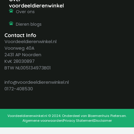
voordeeldierenwinkel
Over ons
Dieren blogs
Contact Info
Voordeeldierenwinkel.nl
Voorweg 40A
2431 AP Noorden
KvK 28030897
BTW NL005134973B01
info@voordeeldierenwinkel.nl
0172-408530
Voordeeldierenwinkel.nl © 2024. Onderdeel van Bloemenhuis Pietersen.
Algemene voorwaarden
Privacy Statement
Disclaimer