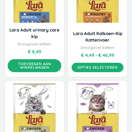
Deze
optie
kan
gekozen
worden
Lara Adult urinary care
Lara Adult Kalkoen-Kip
op
kip
Kattenvoer
de
Droogvoer katten
productpagina
Droogvoer katten
€
8,49
€
4,49
-
€
46,99
TOEVOEGEN AAN
WINKELWAGEN
OPTIES SELECTEREN
Dit
Prijskla
product
€ 4,49
heeft
tot
meerdere
€ 49,99
variaties.
Deze
optie
kan