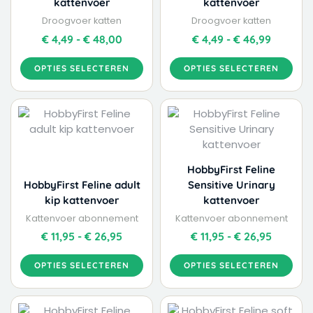
kattenvoer
kattenvoer
de
de
Droogvoer katten
Droogvoer katten
productpagina
productpagina
€
4,49
-
€
48,00
€
4,49
-
€
46,99
OPTIES SELECTEREN
OPTIES SELECTEREN
Dit
Dit
Prijsklasse:
Prijskla
product
product
€ 11,95
€ 11,95
heeft
heeft
tot
tot
meerdere
meerdere
€ 26,95
€ 26,95
variaties.
variaties.
HobbyFirst Feline
Deze
Deze
HobbyFirst Feline adult
Sensitive Urinary
optie
optie
kip kattenvoer
kattenvoer
kan
kan
Kattenvoer abonnement
Kattenvoer abonnement
gekozen
gekozen
€
11,95
-
€
26,95
€
11,95
-
€
26,95
worden
worden
op
op
OPTIES SELECTEREN
OPTIES SELECTEREN
de
de
productpagina
productpagina
Dit
Dit
Prijsklasse: