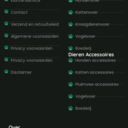
Klantenservice
Hondenvoer
o
r
r
e
k
a
-
m
Contact
Kattenvoer
f
Verzend en retourbeleid
Knaagdierenvoer
Algemene voorwaarden
Vogelvoer
Privacy voorwaarden
Boederij
Dieren Accessoires
Privacy voorwaarden
Honden accessoires
Disclaimer
Katten accessoires
Pluimvee accessoires
Vogelvoer
Boederij
Over