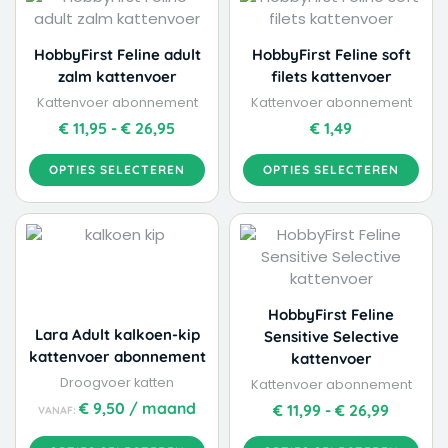
product
product
€ 11,95
heeft
heeft
tot
meerdere
meerdere
€ 26,95
HobbyFirst Feline adult
HobbyFirst Feline soft
variaties.
variaties.
zalm kattenvoer
filets kattenvoer
Deze
Deze
Kattenvoer abonnement
Kattenvoer abonnement
optie
optie
€
11,95
-
€
26,95
€
1,49
kan
kan
gekozen
gekozen
OPTIES SELECTEREN
OPTIES SELECTEREN
worden
worden
op
op
Dit
Dit
Prijskla
de
de
product
product
€ 11,99
productpagina
productpagina
heeft
heeft
tot
meerdere
meerdere
€ 26,99
variaties.
variaties.
HobbyFirst Feline
Deze
Deze
Lara Adult kalkoen-kip
Sensitive Selective
optie
optie
kattenvoer abonnement
kattenvoer
kan
kan
Droogvoer katten
Kattenvoer abonnement
gekozen
gekozen
€
9,50
/ maand
€
11,99
-
€
26,99
VANAF:
worden
worden
op
op