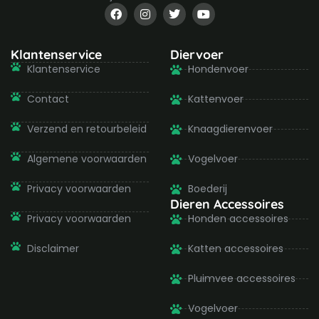
F
I
T
Y
a
n
w
o
c
s
i
u
e
t
t
t
b
a
t
u
Klantenservice
Diervoer
o
g
e
b
Klantenservice
Hondenvoer
o
r
r
e
k
a
-
m
Contact
Kattenvoer
f
Verzend en retourbeleid
Knaagdierenvoer
Algemene voorwaarden
Vogelvoer
Privacy voorwaarden
Boederij
Dieren Accessoires
Privacy voorwaarden
Honden accessoires
Disclaimer
Katten accessoires
Pluimvee accessoires
Vogelvoer