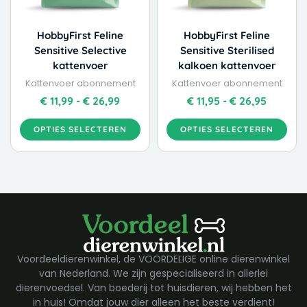
gekozen
gekozen
worden
worden
HobbyFirst Feline
HobbyFirst Feline
op
op
Sensitive Selective
Sensitive Sterilised
de
de
kattenvoer
kalkoen kattenvoer
productpagina
productpagina
Kattenvoer abonnement
Kattenvoer abonnement
€
11,99
-
€
26,99
€
11,95
-
€
26,95
OPTIES SELECTEREN
OPTIES SELECTEREN
Voordeeldierenwinkel, de VOORDELIGE online dierenwinkel
van Nederland. We zijn gespecialiseerd in allerlei
dierenvoedsel. Van boederij tot huisdieren, wij hebben het
in huis! Omdat jouw dier alleen het beste verdient!