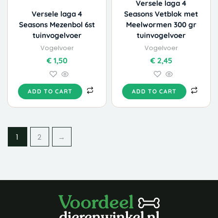
Versele laga 4
Versele laga 4
Seasons Vetblok met
Seasons Mezenbol 6st
Meelwormen 300 gr
tuinvogelvoer
tuinvogelvoer
Vogelvoer
Vogelvoer
€
1,50
€
2,45
ADD TO CART
ADD TO CART
1
2
→