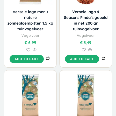
Versele laga menu
Versele laga 4
nature
Seasons Pinda’s gepeld
zonnebloempitten 1.5 kg
in net 200 gr
tuinvogelvoer
tuinvogelvoer
Vogelvoer
Vogelvoer
€
6,99
€
3,49
ADD TO CART
ADD TO CART