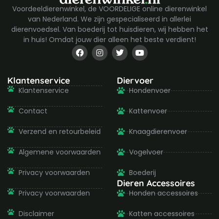
Voordeeldierenwinkel, de VOORDELIGE online dierenwinkel
van Nederland. We zijn gespecialiseerd in allerlei
dierenvoedsel. Van boederij tot huisdieren, wij hebben het
in huis! Omdat jouw dier alleen het beste verdient!
F
I
T
Y
a
n
w
o
c
s
i
u
e
t
t
t
b
a
t
u
Klantenservice
Diervoer
o
g
e
b
Klantenservice
Hondenvoer
o
r
r
e
k
a
-
m
Contact
Kattenvoer
f
Verzend en retourbeleid
Knaagdierenvoer
Algemene voorwaarden
Vogelvoer
Privacy voorwaarden
Boederij
Dieren Accessoires
Privacy voorwaarden
Honden accessoires
Disclaimer
Katten accessoires