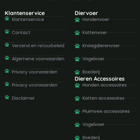
c
s
i
u
e
t
t
t
b
a
t
u
Klantenservice
Diervoer
o
g
e
b
Klantenservice
Hondenvoer
o
r
r
e
k
a
-
m
Contact
Kattenvoer
f
Verzend en retourbeleid
Knaagdierenvoer
Algemene voorwaarden
Vogelvoer
Privacy voorwaarden
Boederij
Dieren Accessoires
Privacy voorwaarden
Honden accessoires
Disclaimer
Katten accessoires
Pluimvee accessoires
Vogelvoer
Boederij