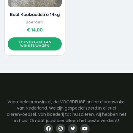
Baal Koolzaadstro 14kg
Boerderij
€
14,00
TOEVOEGEN AAN
WINKELWAGEN
Voordeeldierenwinkel, de VOORDELIGE online dierenwinkel
van Nederland. We zijn gespecialiseerd in allerlei
dierenvoedsel. Van boederij tot huisdieren, wij hebben het
in huis! Omdat jouw dier alleen het beste verdient!
F
I
T
Y
a
n
w
o