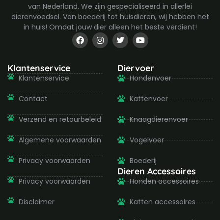
van Nederland. We zijn gespecialiseerd in allerlei
dierenvoedsel. Van boederij tot huisdieren, wij hebben het
in huis! Omdat jouw dier alleen het beste verdient!
F
I
T
Y
a
n
w
o
c
s
i
u
e
t
t
t
b
a
t
u
Klantenservice
Diervoer
o
g
e
b
Klantenservice
Hondenvoer
o
r
r
e
k
a
-
m
Contact
Kattenvoer
f
Verzend en retourbeleid
Knaagdierenvoer
Algemene voorwaarden
Vogelvoer
Privacy voorwaarden
Boederij
Dieren Accessoires
Privacy voorwaarden
Honden accessoires
Disclaimer
Katten accessoires