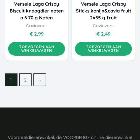
Versele Laga Crispy
Versele Laga Crispy
Biscuit knaagdier noten
Sticks konijn&cavia fruit
a 6 70 g Noten
2×55 g fruit
Caviavoer
Caviavoer
€
2,99
€
2,49
TOEVOEGEN AAN
TOEVOEGEN AAN
WINKELWAGEN
WINKELWAGEN
1
2
→
Voordeeldierenwinkel, de VOORDELIGE online dierenwinkel