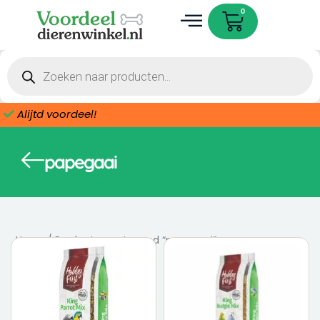
Ga
Cart
0
naar
de
Dieren accessoires
inhoud
Producten
zoeken
Alijtd voordeel!
papegaai
Home
/ Producten getagged “papegaai”