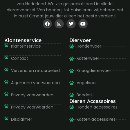
van Nederland. We zijn gespecialiseerd in allerlei
dierenvoedsel. Van boederij tot huisdieren, wij hebben het
in huis! Omdat jouw dier alleen het beste verdient!
F
I
T
Y
a
n
w
o
c
s
i
u
e
t
t
t
b
a
t
u
Klantenservice
Diervoer
o
g
e
b
Klantenservice
Hondenvoer
o
r
r
e
k
a
-
m
Contact
Kattenvoer
f
Verzend en retourbeleid
Knaagdierenvoer
Algemene voorwaarden
Vogelvoer
Privacy voorwaarden
Boederij
Dieren Accessoires
Privacy voorwaarden
Honden accessoires
Disclaimer
Katten accessoires