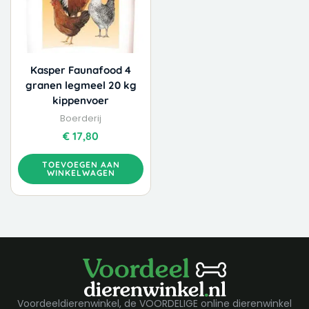
Kasper Faunafood 4
granen legmeel 20 kg
kippenvoer
Boerderij
€
17,80
TOEVOEGEN AAN
WINKELWAGEN
Voordeeldierenwinkel, de VOORDELIGE online dierenwinkel