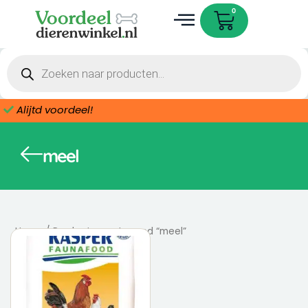
Ga
Cart
0
naar
de
Dieren accessoires
inhoud
Producten
zoeken
Alijtd voordeel!
meel
Home
/ Producten getagged “meel”