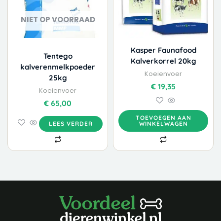
NIET OP VOORRAAD
Kasper Faunafood
Tentego
Kalverkorrel 20kg
kalverenmelkpoeder
Koeienvoer
25kg
€
19,35
Koeienvoer
€
65,00
TOEVOEGEN AAN
LEES VERDER
WINKELWAGEN