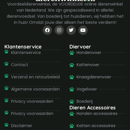
Voordeeldierenwinkel, de VOORDELIGE online dierenwinkel
van Nederland. We zijn gespecialiseerd in allerlei
dierenvoedsel. Van boederij tot huisdieren, wij hebben het
in huis! Omdat jouw dier alleen het beste verdient!
F
I
T
Y
a
n
w
o
c
s
i
u
e
t
t
t
b
a
t
u
Klantenservice
Diervoer
o
g
e
b
Klantenservice
Hondenvoer
o
r
r
e
k
a
-
m
Contact
Kattenvoer
f
Verzend en retourbeleid
Knaagdierenvoer
Algemene voorwaarden
Vogelvoer
Privacy voorwaarden
Boederij
Dieren Accessoires
Privacy voorwaarden
Honden accessoires
Disclaimer
Katten accessoires