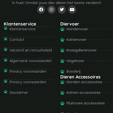
in huis! Omdat jouw dier alleen het beste verdient!
F
I
T
Y
a
n
w
o
c
s
i
u
e
t
t
t
b
a
t
u
Klantenservice
Diervoer
o
g
e
b
Klantenservice
Hondenvoer
o
r
r
e
k
a
-
m
Contact
Kattenvoer
f
Verzend en retourbeleid
Knaagdierenvoer
Algemene voorwaarden
Vogelvoer
Privacy voorwaarden
Boederij
Dieren Accessoires
Privacy voorwaarden
Honden accessoires
Disclaimer
Katten accessoires
Pluimvee accessoires