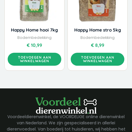
Happy Home hooi 7kg
Happy Home stro 5kg
Bodembedekking
Bodembedekking
€
10,99
€
8,99
TOEVOEGEN AAN
TOEVOEGEN AAN
WINKELWAGEN
WINKELWAGEN
Voordeeldierenwinkel, de VOORDELIGE online dierenwinkel
van Nederland. We zijn gespecialiseerd in allerlei
dierenvoedsel. Van boederij tot huisdieren, wij hebben het