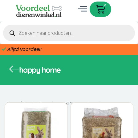
Ga
Cart
0
naar
de
Dieren accessoires
inhoud
Producten
zoeken
Alijtd voordeel!
happy home
Home
/ Producten getagged “happy home”