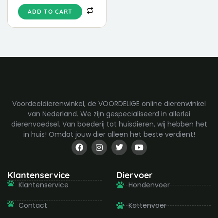
ADD TO CART
Voordeeldierenwinkel, de VOORDELIGE online dierenwinkel
van Nederland. We zijn gespecialiseerd in allerlei
dierenvoedsel. Van boederij tot huisdieren, wij hebben het
in huis! Omdat jouw dier alleen het beste verdient!
F
I
T
Y
a
n
w
o
c
s
i
u
e
t
t
t
b
a
t
u
Klantenservice
Diervoer
o
g
e
b
Klantenservice
Hondenvoer
o
r
r
e
k
a
-
m
Contact
Kattenvoer
f