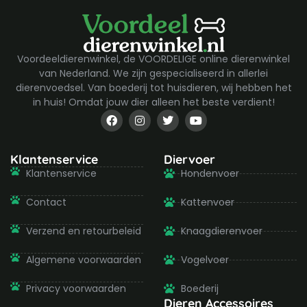
Voordeeldierenwinkel, de VOORDELIGE online dierenwinkel
van Nederland. We zijn gespecialiseerd in allerlei
dierenvoedsel. Van boederij tot huisdieren, wij hebben het
in huis! Omdat jouw dier alleen het beste verdient!
F
I
T
Y
a
n
w
o
c
s
i
u
e
t
t
t
b
a
t
u
Klantenservice
Diervoer
o
g
e
b
Klantenservice
Hondenvoer
o
r
r
e
k
a
-
m
Contact
Kattenvoer
f
Verzend en retourbeleid
Knaagdierenvoer
Algemene voorwaarden
Vogelvoer
Privacy voorwaarden
Boederij
Dieren Accessoires