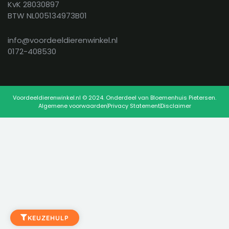
KvK 28030897
BTW NL005134973B01
info@voordeeldierenwinkel.nl
0172-408530
Voordeeldierenwinkel.nl © 2024. Onderdeel van Bloemenhuis Pietersen.
Algemene voorwaarden
Privacy Statement
Disclaimer
KEUZEHULP