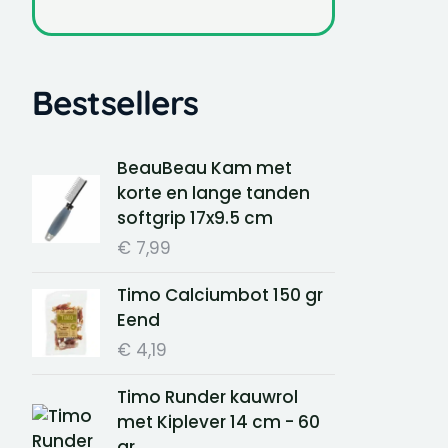
Bestsellers
BeauBeau Kam met
korte en lange tanden
softgrip 17x9.5 cm
€
7,99
Timo Calciumbot 150 gr
Eend
€
4,19
Timo Runder kauwrol
met Kiplever 14 cm - 60
gr