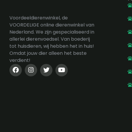
Voordeeldierenwinkel, de
VOORDELIGE online dierenwinkel van
Nederland. We zijn gespecialiseerd in
allerlei dierenvoedsel. Van boederij
tot huisdieren, wij hebben het in huis!
Omdat jouw dier alleen het beste
verdient!
F
I
T
Y
a
n
w
o
c
s
i
u
e
t
t
t
b
a
t
u
o
g
e
b
o
r
r
e
k
a
-
m
f