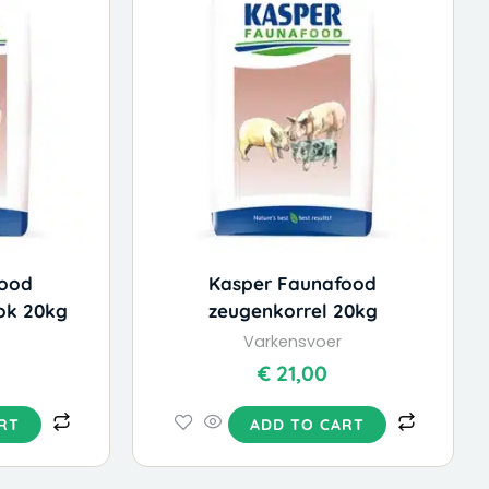
food
Kasper Faunafood
ok 20kg
zeugenkorrel 20kg
Varkensvoer
€
21,00
RT
ADD TO CART