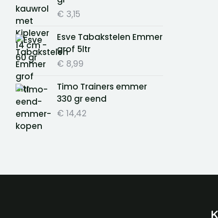
€
3,15
Esve Tabakstelen Emmer
grof 5ltr
€
8,99
Timo Trainers emmer
330 gr eend
€
14,42
K