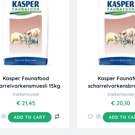
Kasper Faunafood
Kasper Fauna
arrelvarkensmuesli 15kg
scharrelvarkensbr
Varkensvoer
Varkensvoer
€
21,45
€
20,10
ADD TO CART
ADD TO CA