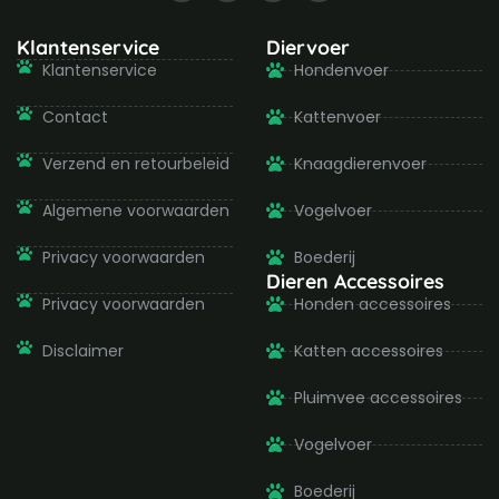
c
s
i
u
e
t
t
t
b
a
t
u
Klantenservice
Diervoer
o
g
e
b
Klantenservice
Hondenvoer
o
r
r
e
k
a
-
m
Contact
Kattenvoer
f
Verzend en retourbeleid
Knaagdierenvoer
Algemene voorwaarden
Vogelvoer
Privacy voorwaarden
Boederij
Dieren Accessoires
Privacy voorwaarden
Honden accessoires
Disclaimer
Katten accessoires
Pluimvee accessoires
Vogelvoer
Boederij