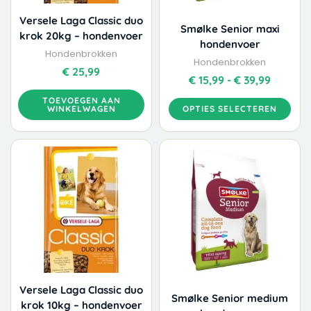
worden
Versele Laga Classic duo
Smølke Senior maxi
op
krok 20kg – hondenvoer
hondenvoer
de
Hondenbrokken
productpagina
Hondenbrokken
€
25,99
€
15,99
-
€
39,99
TOEVOEGEN AAN
WINKELWAGEN
OPTIES SELECTEREN
Dit
Prijskla
product
€ 15,99
heeft
tot
meerdere
€ 39,99
variaties.
Deze
optie
kan
gekozen
worden
Versele Laga Classic duo
Smølke Senior medium
op
krok 10kg – hondenvoer