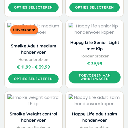
OPTIES SELECTEREN
OPTIES SELECTEREN
Dit
Prijsklasse:
product
€ 11,99
Uitverkoop!
heeft
tot
meerdere
€ 39,99
Happy Life Senior Light
Smølke Adult medium
variaties.
met Kip
hondenvoer
Deze
Hondenbrokken
Hondenbrokken
optie
€
39,99
kan
€
11,99
-
€
39,99
gekozen
TOEVOEGEN AAN
worden
OPTIES SELECTEREN
WINKELWAGEN
op
de
Dit
Dit
Prijsklasse:
Prijskla
productpagina
product
product
€ 15,99
€ 8,99
heeft
heeft
tot
tot
meerdere
meerdere
€ 44,99
€ 36,99
Smolke Weight control
Happy Life adult zalm
variaties.
variaties.
hondenvoer
hondenvoer
Deze
Deze
Honden dieetvoer
Hondenbrokken