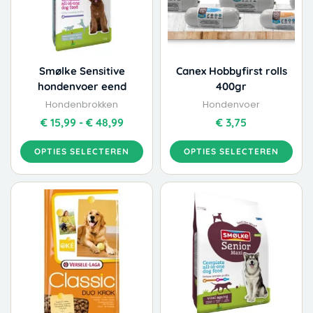
Deze
Deze
optie
optie
kan
kan
gekozen
gekozen
worden
worden
Smølke Sensitive
Canex Hobbyfirst rolls
op
op
hondenvoer eend
400gr
de
de
Hondenbrokken
Hondenvoer
productpagina
productpagina
€
15,99
-
€
48,99
€
3,75
OPTIES SELECTEREN
OPTIES SELECTEREN
Dit
Prijskla
product
€ 15,99
heeft
tot
meerdere
€ 39,99
variaties.
Deze
optie
kan
gekozen