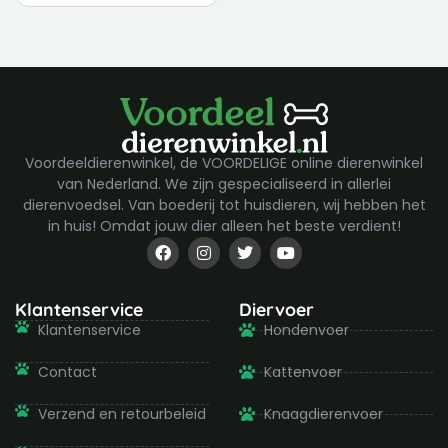
Voordeeldierenwinkel, de VOORDELIGE online dierenwinkel
van Nederland. We zijn gespecialiseerd in allerlei
dierenvoedsel. Van boederij tot huisdieren, wij hebben het
in huis! Omdat jouw dier alleen het beste verdient!
F
I
T
Y
a
n
w
o
c
s
i
u
e
t
t
t
b
a
t
u
Klantenservice
Diervoer
o
g
e
b
Klantenservice
Hondenvoer
o
r
r
e
k
a
-
m
Contact
Kattenvoer
f
Verzend en retourbeleid
Knaagdierenvoer