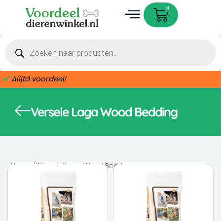
Ga
Cart
0
naar
de
Dieren accessoires
inhoud
Producten
zoeken
Alijtd voordeel!
Versele Laga Wood Bedding
Home
/ Versele Laga Wood Bedding