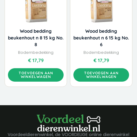
Wood bedding
Wood bedding
beukenhout n 8 15 kg No.
beukenhout n 6 15 kg No.
8
6
Bodembedekking
Bodembedekking
€
17,79
€
17,79
TOEVOEGEN AAN
TOEVOEGEN AAN
WINKELWAGEN
WINKELWAGEN
Voordeeldierenwinkel, de VOORDELIGE online dierenwinkel