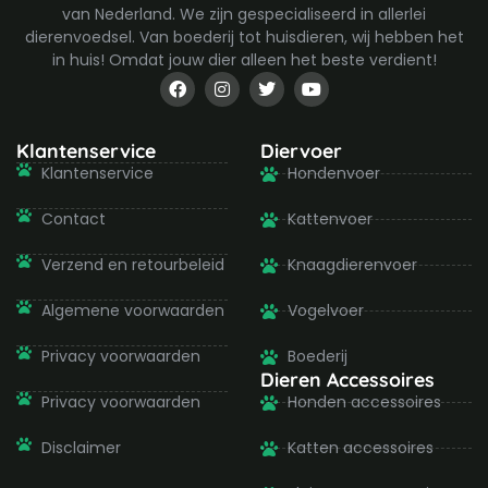
van Nederland. We zijn gespecialiseerd in allerlei
dierenvoedsel. Van boederij tot huisdieren, wij hebben het
in huis! Omdat jouw dier alleen het beste verdient!
F
I
T
Y
a
n
w
o
c
s
i
u
e
t
t
t
b
a
t
u
Klantenservice
Diervoer
o
g
e
b
Klantenservice
Hondenvoer
o
r
r
e
k
a
-
m
Contact
Kattenvoer
f
Verzend en retourbeleid
Knaagdierenvoer
Algemene voorwaarden
Vogelvoer
Privacy voorwaarden
Boederij
Dieren Accessoires
Privacy voorwaarden
Honden accessoires
Disclaimer
Katten accessoires