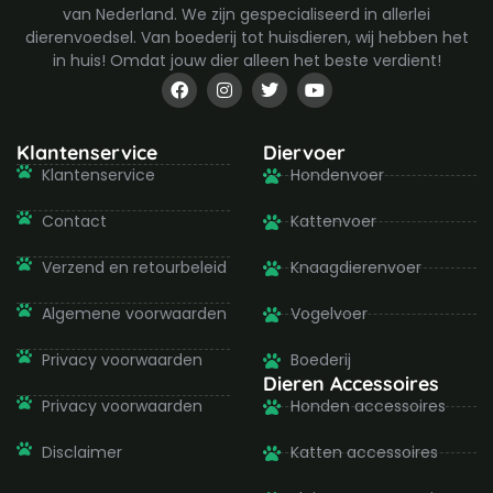
van Nederland. We zijn gespecialiseerd in allerlei
dierenvoedsel. Van boederij tot huisdieren, wij hebben het
in huis! Omdat jouw dier alleen het beste verdient!
F
I
T
Y
a
n
w
o
c
s
i
u
e
t
t
t
b
a
t
u
Klantenservice
Diervoer
o
g
e
b
Klantenservice
Hondenvoer
o
r
r
e
k
a
-
m
Contact
Kattenvoer
f
Verzend en retourbeleid
Knaagdierenvoer
Algemene voorwaarden
Vogelvoer
Privacy voorwaarden
Boederij
Dieren Accessoires
Privacy voorwaarden
Honden accessoires
Disclaimer
Katten accessoires