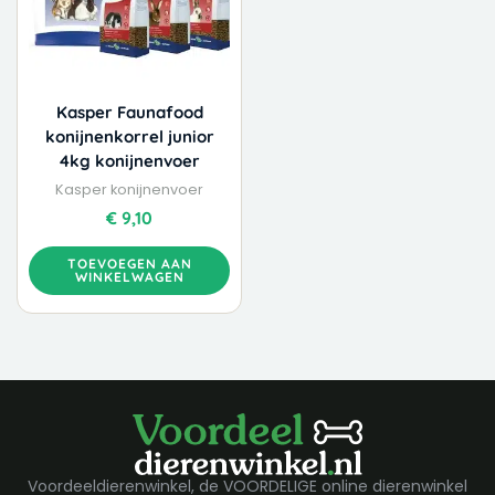
Kasper Faunafood
konijnenkorrel junior
4kg konijnenvoer
Kasper konijnenvoer
€
9,10
TOEVOEGEN AAN
WINKELWAGEN
Voordeeldierenwinkel, de VOORDELIGE online dierenwinkel