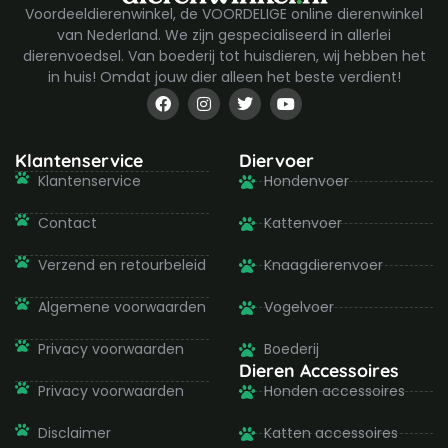
Voordeeldierenwinkel, de VOORDELIGE online dierenwinkel
van Nederland. We zijn gespecialiseerd in allerlei
dierenvoedsel. Van boederij tot huisdieren, wij hebben het
in huis! Omdat jouw dier alleen het beste verdient!
F
I
T
Y
a
n
w
o
c
s
i
u
e
t
t
t
b
a
t
u
Klantenservice
Diervoer
o
g
e
b
Klantenservice
Hondenvoer
o
r
r
e
k
a
-
m
Contact
Kattenvoer
f
Verzend en retourbeleid
Knaagdierenvoer
Algemene voorwaarden
Vogelvoer
Privacy voorwaarden
Boederij
Dieren Accessoires
Privacy voorwaarden
Honden accessoires
Disclaimer
Katten accessoires