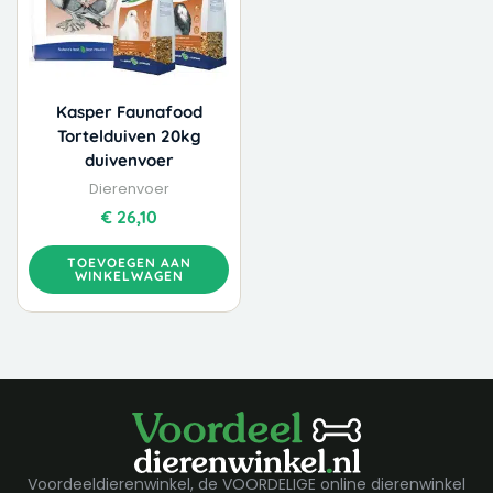
Kasper Faunafood
Tortelduiven 20kg
duivenvoer
Dierenvoer
€
26,10
TOEVOEGEN AAN
WINKELWAGEN
Voordeeldierenwinkel, de VOORDELIGE online dierenwinkel