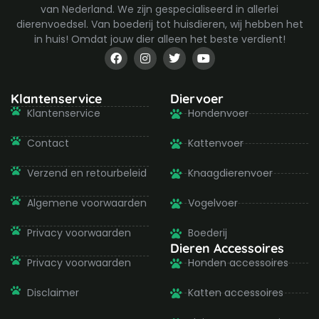
van Nederland. We zijn gespecialiseerd in allerlei
dierenvoedsel. Van boederij tot huisdieren, wij hebben het
in huis! Omdat jouw dier alleen het beste verdient!
F
I
T
Y
a
n
w
o
c
s
i
u
e
t
t
t
b
a
t
u
Klantenservice
Diervoer
o
g
e
b
Klantenservice
Hondenvoer
o
r
r
e
k
a
-
m
Contact
Kattenvoer
f
Verzend en retourbeleid
Knaagdierenvoer
Algemene voorwaarden
Vogelvoer
Privacy voorwaarden
Boederij
Dieren Accessoires
Privacy voorwaarden
Honden accessoires
Disclaimer
Katten accessoires