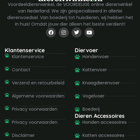
Voordeeldierenwinkel, de VOORDELIGE online dierenwinkel
van Nederland. We zijn gespecialiseerd in allerlei
dierenvoedsel. Van boederij tot huisdieren, wij hebben het
in huis! Omdat jouw dier alleen het beste verdient!
F
I
T
Y
a
n
w
o
c
s
i
u
e
t
t
t
b
a
t
u
Klantenservice
Diervoer
o
g
e
b
Klantenservice
Hondenvoer
o
r
r
e
k
a
-
m
Contact
Kattenvoer
f
Verzend en retourbeleid
Knaagdierenvoer
Algemene voorwaarden
Vogelvoer
Privacy voorwaarden
Boederij
Dieren Accessoires
Privacy voorwaarden
Honden accessoires
Disclaimer
Katten accessoires