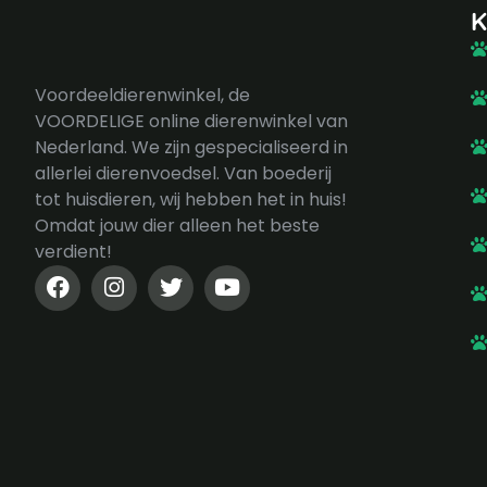
K
Voordeeldierenwinkel, de
VOORDELIGE online dierenwinkel van
Nederland. We zijn gespecialiseerd in
allerlei dierenvoedsel. Van boederij
tot huisdieren, wij hebben het in huis!
Omdat jouw dier alleen het beste
verdient!
F
I
T
Y
a
n
w
o
c
s
i
u
e
t
t
t
b
a
t
u
o
g
e
b
o
r
r
e
k
a
-
m
f