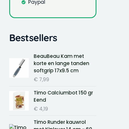
Paypal
Bestsellers
BeauBeau Kam met
korte en lange tanden
softgrip 17x9.5 cm
€
7,99
Timo Calciumbot 150 gr
Eend
€
4,19
Timo Runder kauwrol