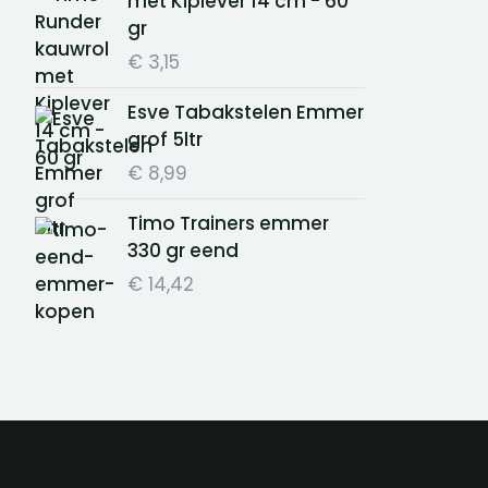
met Kiplever 14 cm - 60
gr
€
3,15
Esve Tabakstelen Emmer
grof 5ltr
€
8,99
Timo Trainers emmer
330 gr eend
€
14,42