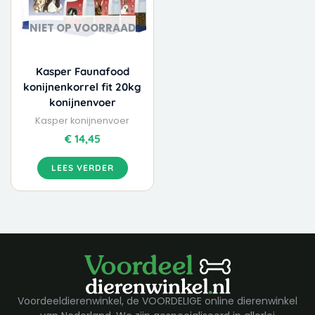
NIET OP VOORRAAD
Kasper Faunafood
konijnenkorrel fit 20kg
konijnenvoer
Kasper konijnenvoer
€
14,45
LEES VERDER
Voordeeldierenwinkel, de VOORDELIGE online dierenwinkel