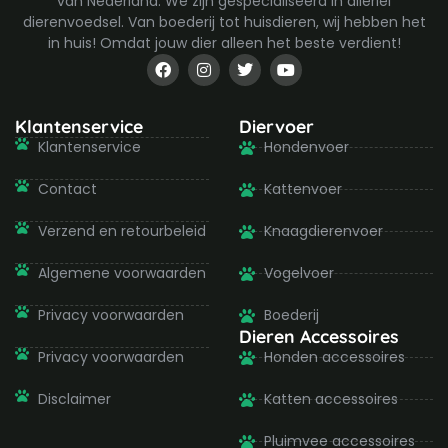
van Nederland. We zijn gespecialiseerd in allerlei
dierenvoedsel. Van boederij tot huisdieren, wij hebben het
in huis! Omdat jouw dier alleen het beste verdient!
F
I
T
Y
a
n
w
o
c
s
i
u
e
t
t
t
b
a
t
u
Klantenservice
Diervoer
o
g
e
b
Klantenservice
Hondenvoer
o
r
r
e
k
a
-
m
Contact
Kattenvoer
f
Verzend en retourbeleid
Knaagdierenvoer
Algemene voorwaarden
Vogelvoer
Privacy voorwaarden
Boederij
Dieren Accessoires
Privacy voorwaarden
Honden accessoires
Disclaimer
Katten accessoires
Pluimvee accessoires