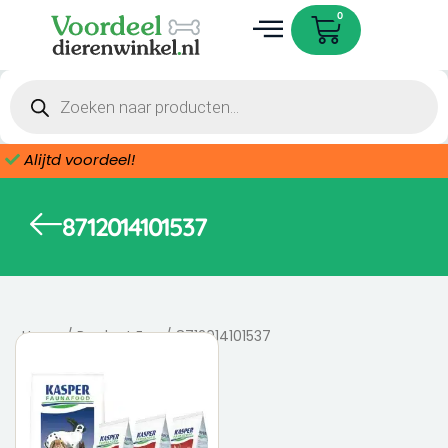
Ga
Cart
0
naar
de
Dieren accessoires
inhoud
Producten
zoeken
Alijtd voordeel!
8712014101537
Home
/ Product Ean / 8712014101537