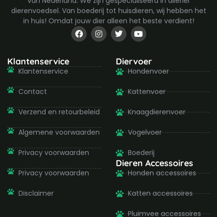
van Nederland. We zijn gespecialiseerd in allerlei
dierenvoedsel. Van boederij tot huisdieren, wij hebben het
in huis! Omdat jouw dier alleen het beste verdient!
F
I
T
Y
a
n
w
o
c
s
i
u
e
t
t
t
b
a
t
u
Klantenservice
Diervoer
o
g
e
b
Klantenservice
Hondenvoer
o
r
r
e
k
a
-
m
Contact
Kattenvoer
f
Verzend en retourbeleid
Knaagdierenvoer
Algemene voorwaarden
Vogelvoer
Privacy voorwaarden
Boederij
Dieren Accessoires
Privacy voorwaarden
Honden accessoires
Disclaimer
Katten accessoires
Pluimvee accessoires