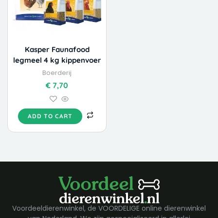
Kasper Faunafood
legmeel 4 kg kippenvoer
Boerderij
€
7,70
ADD TO CART
Voordeeldierenwinkel, de VOORDELIGE online dierenwinkel