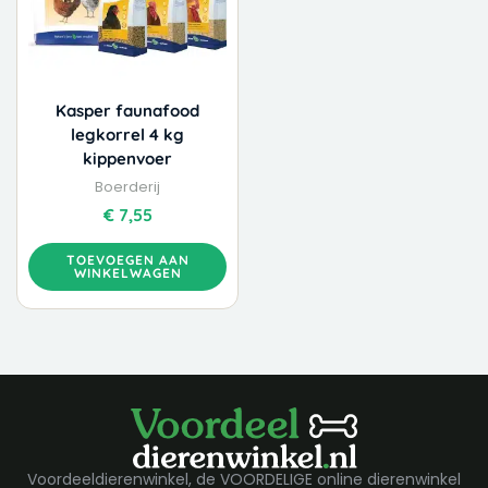
Kasper faunafood
legkorrel 4 kg
kippenvoer
Boerderij
€
7,55
TOEVOEGEN AAN
WINKELWAGEN
Voordeeldierenwinkel, de VOORDELIGE online dierenwinkel