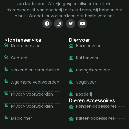
van Nederland. We zijn gespecialiseerd in allerlei
dierenvoedsel. Van boederij tot huisdieren, wij hebben het
in huis! Omdat jouw dier alleen het beste verdient!
F
I
T
Y
a
n
w
o
c
s
i
u
e
t
t
t
b
a
t
u
Klantenservice
Diervoer
o
g
e
b
Klantenservice
Hondenvoer
o
r
r
e
k
a
-
m
Contact
Kattenvoer
f
Verzend en retourbeleid
Knaagdierenvoer
Algemene voorwaarden
Vogelvoer
Privacy voorwaarden
Boederij
Dieren Accessoires
Privacy voorwaarden
Honden accessoires
Disclaimer
Katten accessoires