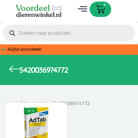
Ga
Cart
0
naar
de
Dieren accessoires
inhoud
Producten
zoeken
Alijtd voordeel!
5420036974772
Home
/ Product Ean / 5420036974772