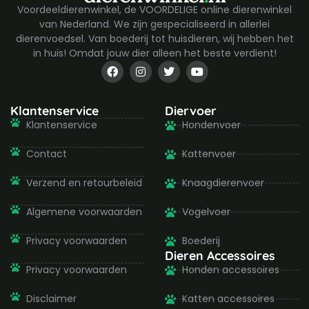
Voordeeldierenwinkel, de VOORDELIGE online dierenwinkel
van Nederland. We zijn gespecialiseerd in allerlei
dierenvoedsel. Van boederij tot huisdieren, wij hebben het
in huis! Omdat jouw dier alleen het beste verdient!
F
I
T
Y
a
n
w
o
c
s
i
u
e
t
t
t
b
a
t
u
Klantenservice
Diervoer
o
g
e
b
Klantenservice
Hondenvoer
o
r
r
e
k
a
-
m
Contact
Kattenvoer
f
Verzend en retourbeleid
Knaagdierenvoer
Algemene voorwaarden
Vogelvoer
Privacy voorwaarden
Boederij
Dieren Accessoires
Privacy voorwaarden
Honden accessoires
Disclaimer
Katten accessoires