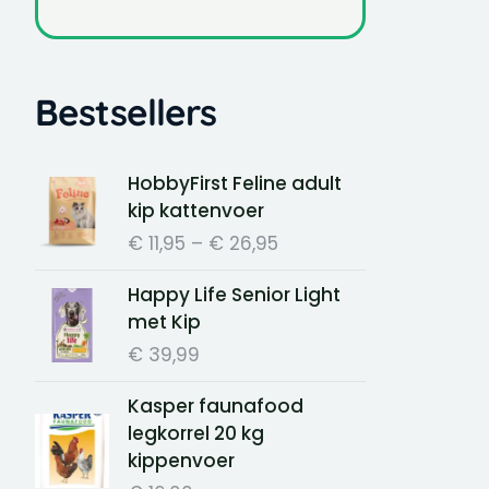
Bestsellers
Price
HobbyFirst Feline adult
range:
kip kattenvoer
€ 11,95
€
11,95
–
€
26,95
through
€ 26,95
Happy Life Senior Light
met Kip
€
39,99
Kasper faunafood
legkorrel 20 kg
kippenvoer