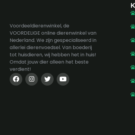
K
Voordeeldierenwinkel, de
VOORDELIGE online dierenwinkel van
Nederland. We zijn gespecialiseerd in
allerlei dierenvoedsel. Van boederij
tot huisdieren, wij hebben het in huis!
Omdat jouw dier alleen het beste
verdient!
F
I
T
Y
a
n
w
o
c
s
i
u
e
t
t
t
b
a
t
u
o
g
e
b
o
r
r
e
k
a
-
m
f