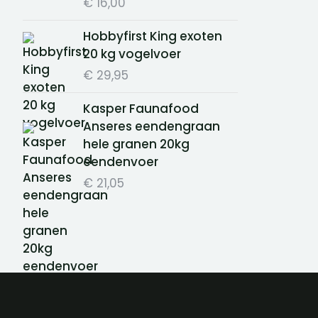
€
16,00
Hobbyfirst King exoten
20 kg vogelvoer
€
29,95
Kasper Faunafood
Anseres eendengraan
hele granen 20kg
eendenvoer
€
21,05