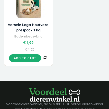
Versele Laga Houtvezel
prespack 1 kg
Bodembedekking
€
1,99
ADD TO CART
Voordeeldierenwinkel, de VOORDELIGE online dierenwinkel