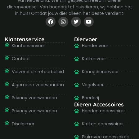
van Nederland. We zijn gespecialiseerd in allerlei
dierenvoedsel. Van boederij tot huisdieren, wij hebben het
in huis! Omdat jouw dier alleen het beste verdient!
F
I
T
Y
a
n
w
o
c
s
i
u
e
t
t
t
b
a
t
u
Klantenservice
Diervoer
o
g
e
b
Klantenservice
Hondenvoer
o
r
r
e
k
a
-
m
Contact
Kattenvoer
f
Verzend en retourbeleid
Knaagdierenvoer
Algemene voorwaarden
Vogelvoer
Privacy voorwaarden
Boederij
Dieren Accessoires
Privacy voorwaarden
Honden accessoires
Disclaimer
Katten accessoires
Pluimvee accessoires