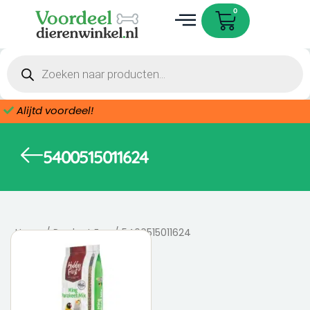
Ga
Cart
0
naar
de
Dieren accessoires
inhoud
Producten
zoeken
Alijtd voordeel!
5400515011624
Home
/ Product Ean / 5400515011624