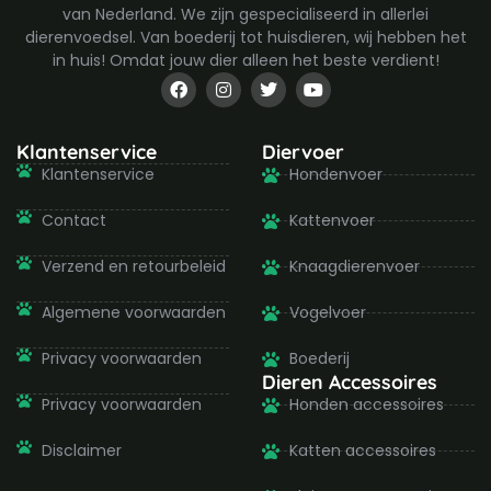
van Nederland. We zijn gespecialiseerd in allerlei
dierenvoedsel. Van boederij tot huisdieren, wij hebben het
in huis! Omdat jouw dier alleen het beste verdient!
F
I
T
Y
a
n
w
o
c
s
i
u
e
t
t
t
b
a
t
u
Klantenservice
Diervoer
o
g
e
b
Klantenservice
Hondenvoer
o
r
r
e
k
a
-
m
Contact
Kattenvoer
f
Verzend en retourbeleid
Knaagdierenvoer
Algemene voorwaarden
Vogelvoer
Privacy voorwaarden
Boederij
Dieren Accessoires
Privacy voorwaarden
Honden accessoires
Disclaimer
Katten accessoires