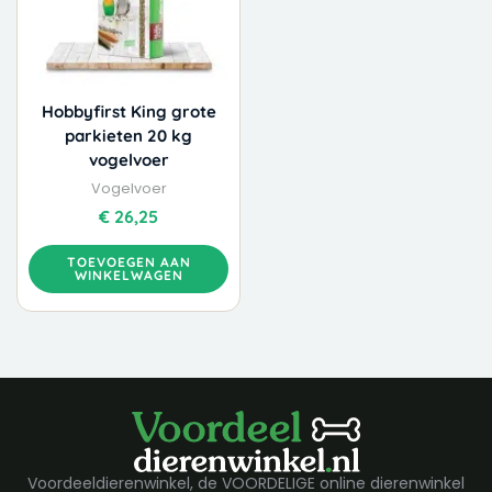
Hobbyfirst King grote
parkieten 20 kg
vogelvoer
Vogelvoer
€
26,25
TOEVOEGEN AAN
WINKELWAGEN
Voordeeldierenwinkel, de VOORDELIGE online dierenwinkel