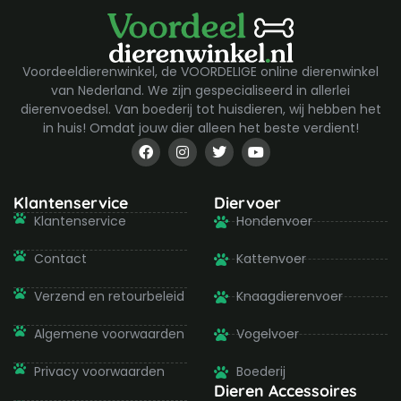
Voordeeldierenwinkel, de VOORDELIGE online dierenwinkel
van Nederland. We zijn gespecialiseerd in allerlei
dierenvoedsel. Van boederij tot huisdieren, wij hebben het
in huis! Omdat jouw dier alleen het beste verdient!
F
I
T
Y
a
n
w
o
c
s
i
u
e
t
t
t
b
a
t
u
Klantenservice
Diervoer
o
g
e
b
Klantenservice
Hondenvoer
o
r
r
e
k
a
-
m
Contact
Kattenvoer
f
Verzend en retourbeleid
Knaagdierenvoer
Algemene voorwaarden
Vogelvoer
Privacy voorwaarden
Boederij
Dieren Accessoires