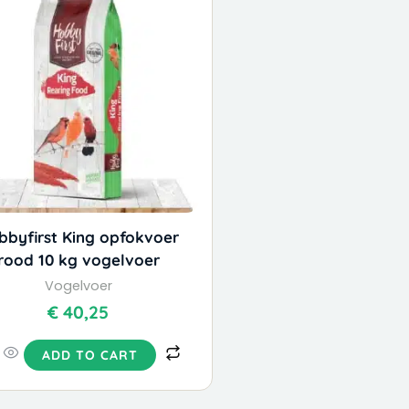
bbyfirst King opfokvoer
rood 10 kg vogelvoer
Vogelvoer
€
40,25
ADD TO CART