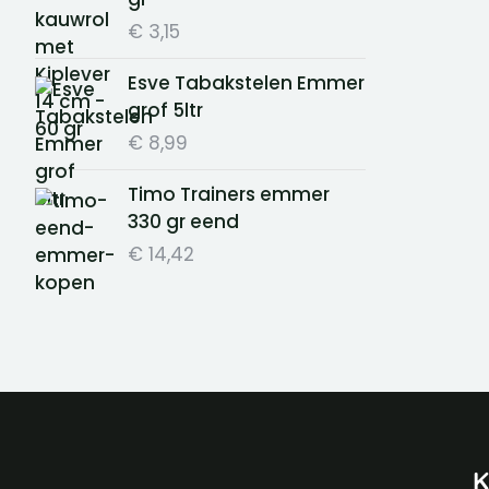
€
3,15
Esve Tabakstelen Emmer
grof 5ltr
€
8,99
Timo Trainers emmer
330 gr eend
€
14,42
K