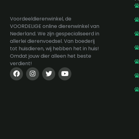
Voordeeldierenwinkel, de
VOORDELIGE online dierenwinkel van
Nederland. We zijn gespecialiseerd in
allerlei dierenvoedsel. Van boederij
tot huisdieren, wij hebben het in huis!
Omdat jouw dier alleen het beste
verdient!
F
I
T
Y
a
n
w
o
c
s
i
u
e
t
t
t
b
a
t
u
o
g
e
b
o
r
r
e
k
a
-
m
f