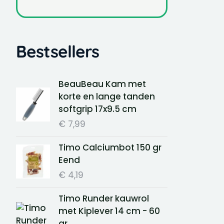
Bestsellers
BeauBeau Kam met
korte en lange tanden
softgrip 17x9.5 cm
€
7,99
Timo Calciumbot 150 gr
Eend
€
4,19
Timo Runder kauwrol
met Kiplever 14 cm - 60
gr