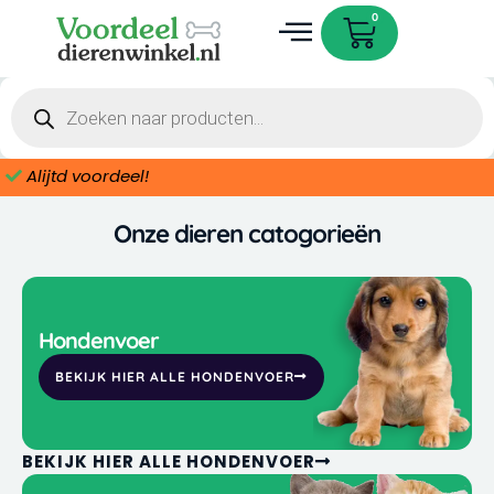
Skip
Cart
0
to
content
Dieren accessoires
Products
search
Alijtd voordeel!
Onze dieren catogorieën
Hondenvoer
BEKIJK HIER ALLE HONDENVOER
BEKIJK HIER ALLE HONDENVOER