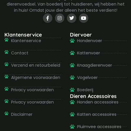
dierenvoedsel. Van boederij tot huisdieren, wij hebben het
in huis! Omdat jouw dier alleen het beste verdient!
F
I
T
Y
a
n
w
o
c
s
i
u
e
t
t
t
b
a
t
u
Klantenservice
Diervoer
o
g
e
b
Klantenservice
Hondenvoer
o
r
r
e
k
a
-
m
Contact
Kattenvoer
f
Verzend en retourbeleid
Knaagdierenvoer
Algemene voorwaarden
Vogelvoer
Privacy voorwaarden
Boederij
Dieren Accessoires
Privacy voorwaarden
Honden accessoires
Disclaimer
Katten accessoires
Pluimvee accessoires