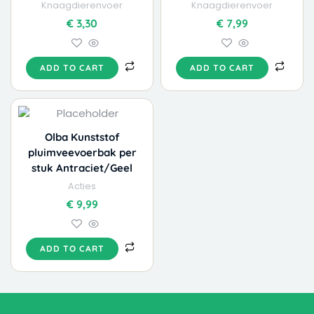
Knaagdierenvoer
Knaagdierenvoer
€
3,30
€
7,99
ADD TO CART
ADD TO CART
Olba Kunststof
pluimveevoerbak per
stuk Antraciet/Geel
Acties
€
9,99
ADD TO CART