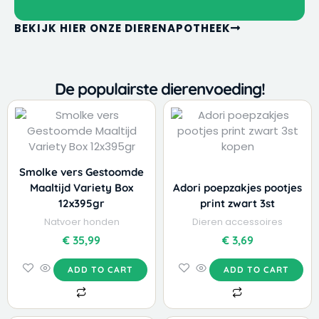
BEKIJK HIER ONZE DIERENAPOTHEEK
De populairste dierenvoeding!
Smolke vers Gestoomde
Maaltijd Variety Box
Adori poepzakjes pootjes
12x395gr
print zwart 3st
Natvoer honden
Dieren accessoires
€
35,99
€
3,69
ADD TO CART
ADD TO CART